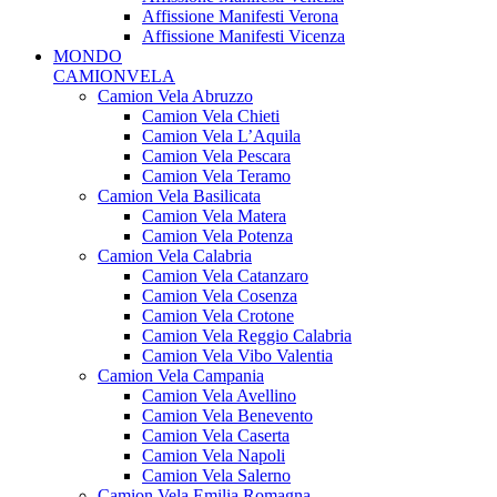
Affissione Manifesti Verona
Affissione Manifesti Vicenza
MONDO
CAMIONVELA
Camion Vela Abruzzo
Camion Vela Chieti
Camion Vela L’Aquila
Camion Vela Pescara
Camion Vela Teramo
Camion Vela Basilicata
Camion Vela Matera
Camion Vela Potenza
Camion Vela Calabria
Camion Vela Catanzaro
Camion Vela Cosenza
Camion Vela Crotone
Camion Vela Reggio Calabria
Camion Vela Vibo Valentia
Camion Vela Campania
Camion Vela Avellino
Camion Vela Benevento
Camion Vela Caserta
Camion Vela Napoli
Camion Vela Salerno
Camion Vela Emilia Romagna