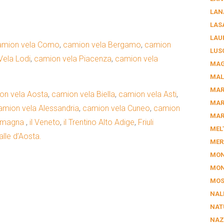
LAN
LAS
LAU
amion vela Como
,
camion vela Bergamo
,
camion
LUS
ela Lodi
,
camion vela Piacenza
,
camion vela
MAG
MAL
MAR
on vela Aosta
,
camion vela Biella
,
camion vela Asti
,
MAR
amion vela Alessandria
,
camion vela Cuneo
,
camion
MAR
Romagna
,
il Veneto
,
il Trentino Alto Adige
,
Friuli
MEL
alle d’Aosta.
MER
MON
MON
MOS
NAL
NAT
NAZ