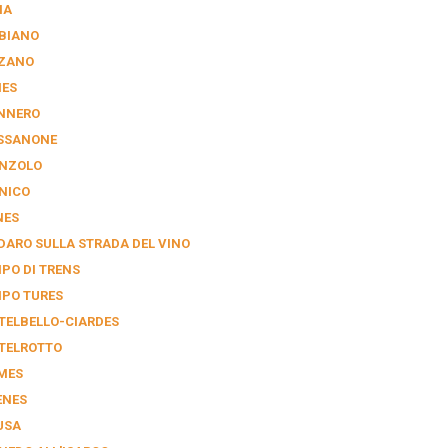
IA
BIANO
ZANO
IES
NNERO
SSANONE
NZOLO
NICO
NES
DARO SULLA STRADA DEL VINO
PO DI TRENS
PO TURES
TELBELLO-CIARDES
TELROTTO
MES
ENES
USA