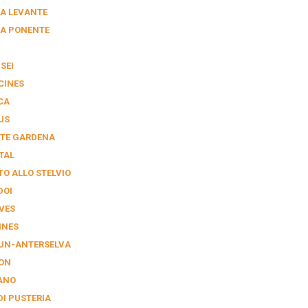
A LEVANTE
A PONENTE
SEI
CINES
CA
US
TE GARDENA
TAL
TO ALLO STELVIO
DOI
VES
INES
UN-ANTERSELVA
ON
IANO
DI PUSTERIA