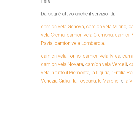
fiere.
Da oggi è attivo anche il servizio di:
camion vela Genova
,
camion vela Milano
,
c
vela Crema
,
camion vela Cremona
,
camion V
Pavia
,
camion vela Lombardia.
camion vela Torino
,
camion vela Ivrea
,
cami
camion vela Novara
,
camion vela Vercelli
,
c
vela in tutto il Piemonte
,
la Liguria
,
l’Emilia 
Venezia Giulia
,
la Toscana
,
le Marche
e
la V