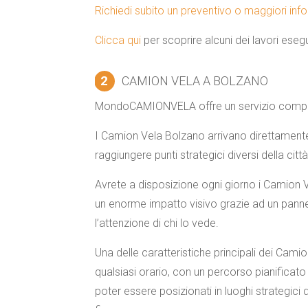
Richiedi subito un preventivo o maggiori info
Clicca qui
per scoprire alcuni dei lavori esegui
2
CAMION VELA A BOLZANO
MondoCAMIONVELA offre un servizio comple
I
Camion Vela Bolzano
arrivano direttamente
raggiungere punti strategici diversi della città
Avrete a disposizione ogni giorno i Camion Ve
un enorme impatto visivo grazie ad un pannel
l’attenzione di chi lo vede.
Una delle caratteristiche principali dei
Camio
qualsiasi orario, con un percorso pianificato e 
poter essere posizionati in luoghi strategici