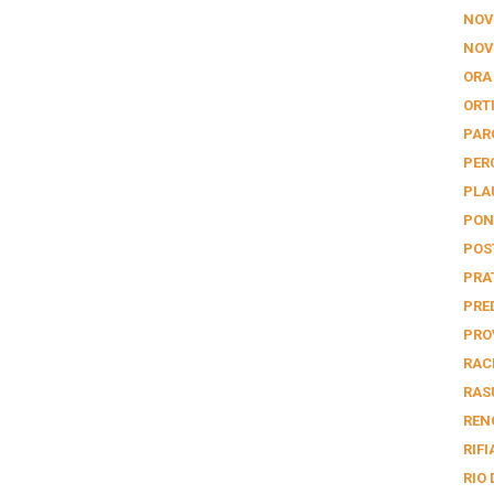
NOV
NOV
ORA
ORTI
PAR
PER
PLA
PON
POS
PRA
PRE
PRO
RAC
RAS
REN
RIF
RIO 