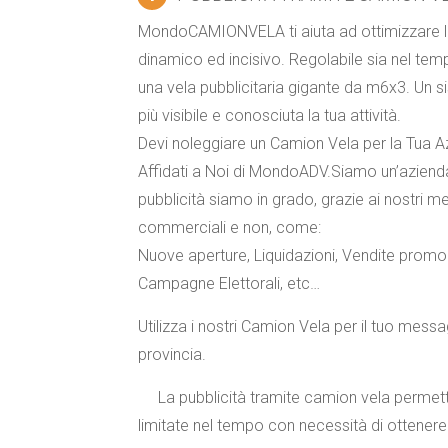
MondoCAMIONVELA ti aiuta ad ottimizzare la t
dinamico ed incisivo. Regolabile sia nel tem
una vela pubblicitaria gigante da m6x3. Un
più visibile e conosciuta la tua attività.
Devi noleggiare un Camion Vela per la Tua 
Affidati a Noi di MondoADV.Siamo un’azienda 
pubblicità siamo in grado, grazie ai nostri me
commerciali e non, come:
Nuove aperture
,
Liquidazioni
,
Vendite promoz
Campagne Elettorali
,
etc
…
Utilizza i nostri Camion Vela per il tuo messa
provincia.
La pubblicità tramite camion vela permett
limitate nel tempo con necessità di ottenere