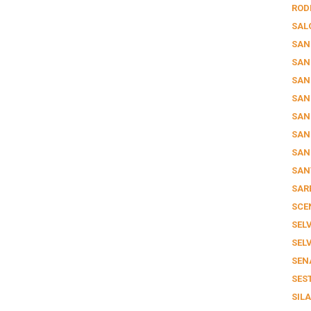
ROD
SAL
SAN
SAN
SAN
SAN
SAN
SAN
SAN
SAN
SAR
SCE
SELV
SEL
SEN
SES
SIL