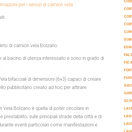
COR
rmazioni per i servizi di camion vela
COR
COR
ti .
COR
CUR
DOB
to di camion vela Bolzano.
EGN
FAL
 al bacino di utenza interessato e sono in grado di
FIÈ 
.
FOR
FUN
la bifacciali di dimensioni (6×3) capaci di creare
GAI
lo pubblicitario creato ad hoc per attirare
GAR
GLO
n Vela Bolzano
è quella di poter circolare in
LAC
prestabilito, sulle principali strade della città e di
LAG
LAI
 durante eventi particolari come manifestazioni e
LAI