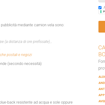
A
P
a pubblicità mediante
camion vela
sono:
 (a distanza di ore prefissate) ,
CA
,
B
che postali e negozi
For
nde (secondo necessità):
pro
ALD
AND
ANT
APP
AVE
 blue-back resistente ad acqua
e sole
oppure