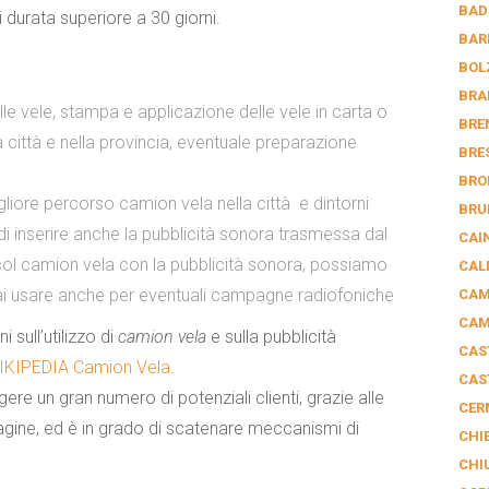
BAD
 durata superiore a 30 giorni.
BAR
BOL
BRA
le vele, stampa e applicazione delle vele in carta o
BRE
 città e nella provincia, eventuale preparazione
BRE
BRO
liore percorso camion vela nella città e dintorni
BRU
à di inserire anche la pubblicità sonora trasmessa dal
CAI
ol camion vela con la pubblicità sonora, possiamo
CAL
rai usare anche per eventuali campagne radiofoniche
CAM
CAM
 sull’utilizzo di
camion vela
e sulla pubblicità
CAS
IKIPEDIA Camion Vela
.
CAS
ere un gran numero di potenziali clienti, grazie alle
CER
agine, ed è in grado di scatenare meccanismi di
CHI
CHI