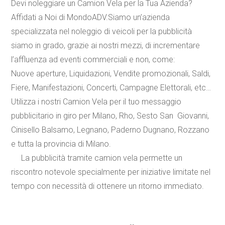
Devi noleggiare un Camion Vela per la Tua Azienda?
Affidati a Noi di MondoADV.Siamo un’azienda
specializzata nel noleggio di veicoli per la pubblicità
siamo in grado, grazie ai nostri mezzi, di incrementare
l’affluenza ad eventi commerciali e non, come:
Nuove aperture
,
Liquidazioni
,
Vendite promozionali
,
Saldi
,
Fiere
,
Manifestazioni
,
Concerti
,
Campagne Elettorali
,
etc
…
Utilizza i nostri Camion Vela per il tuo messaggio
pubblicitario in giro per Milano, Rho, Sesto San Giovanni,
Cinisello Balsamo, Legnano, Paderno Dugnano, Rozzano
e tutta la provincia di Milano.
La pubblicità tramite camion vela permette un
riscontro notevole specialmente per iniziative limitate nel
tempo con necessità di ottenere un ritorno immediato.