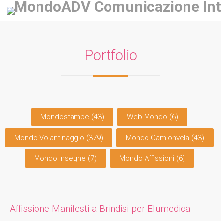
Portfolio
Mondostampe
(43)
Web Mondo
(6)
Mondo Volantinaggio
(379)
Mondo Camionvela
(43)
Mondo Insegne
(7)
Mondo Affissioni
(6)
Affissione Manifesti a Brindisi per Elumedica