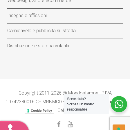
Webdesign, SEO e ecommerce
Insegne e affissioni
Camionvela e pubblicità su strada
Distribuzione e stampa volantini
Copyright 2011-2026 @ Mondostampe | P.IVA
Serve aiuto?
10742380016 CF MRNMCD76S18E379N |
-
Privacy Policy
Scrivi a un nostro
responsabile
| Cellulare
320 23.88.414
Cookie Policy