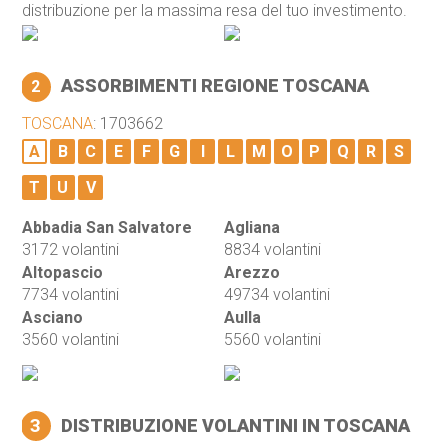
distribuzione per la massima resa del tuo investimento.
ASSORBIMENTI REGIONE TOSCANA
2
TOSCANA
: 1703662
A
B
C
E
F
G
I
L
M
O
P
Q
R
S
T
U
V
Abbadia San Salvatore
Agliana
3172 volantini
8834 volantini
Altopascio
Arezzo
7734 volantini
49734 volantini
Asciano
Aulla
3560 volantini
5560 volantini
3
DISTRIBUZIONE VOLANTINI IN TOSCANA