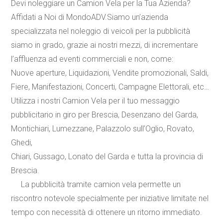
Devi noleggiare un Camion Vela per la Tua Azienda?
Affidati a Noi di MondoADV.Siamo un’azienda
specializzata nel noleggio di veicoli per la pubblicità
siamo in grado, grazie ai nostri mezzi, di incrementare
l’affluenza ad eventi commerciali e non, come:
Nuove aperture
,
Liquidazioni
,
Vendite promozionali
,
Saldi
,
Fiere
,
Manifestazioni
,
Concerti
,
Campagne Elettorali
,
etc
…
Utilizza i nostri Camion Vela per il tuo messaggio
pubblicitario in giro per Brescia, Desenzano del Garda,
Montichiari, Lumezzane, Palazzolo sull’Oglio, Rovato,
Ghedi,
Chiari, Gussago, Lonato del Garda e tutta la provincia di
Brescia.
La pubblicità tramite camion vela permette un
riscontro notevole specialmente per iniziative limitate nel
tempo con necessità di ottenere un ritorno immediato.