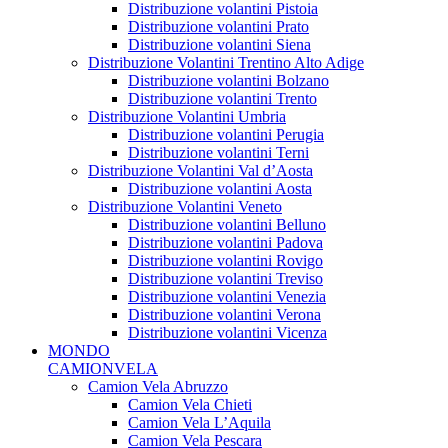
Distribuzione volantini Pistoia
Distribuzione volantini Prato
Distribuzione volantini Siena
Distribuzione Volantini Trentino Alto Adige
Distribuzione volantini Bolzano
Distribuzione volantini Trento
Distribuzione Volantini Umbria
Distribuzione volantini Perugia
Distribuzione volantini Terni
Distribuzione Volantini Val d’Aosta
Distribuzione volantini Aosta
Distribuzione Volantini Veneto
Distribuzione volantini Belluno
Distribuzione volantini Padova
Distribuzione volantini Rovigo
Distribuzione volantini Treviso
Distribuzione volantini Venezia
Distribuzione volantini Verona
Distribuzione volantini Vicenza
MONDO
CAMIONVELA
Camion Vela Abruzzo
Camion Vela Chieti
Camion Vela L’Aquila
Camion Vela Pescara