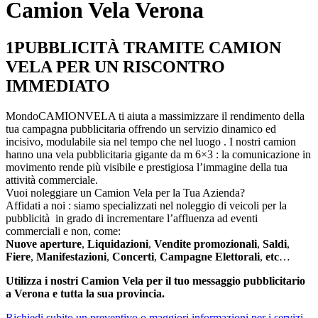
Camion Vela Verona
1
PUBBLICITÀ TRAMITE CAMION
VELA PER UN RISCONTRO
IMMEDIATO
MondoCAMIONVELA ti aiuta a massimizzare il rendimento della
tua campagna pubblicitaria offrendo un servizio dinamico ed
incisivo, modulabile sia nel tempo che nel luogo . I nostri camion
hanno una vela pubblicitaria gigante da m 6×3 : la comunicazione in
movimento rende più visibile e prestigiosa l’immagine della tua
attività commerciale.
Vuoi noleggiare un Camion Vela per la Tua Azienda?
Affidati a noi : siamo specializzati nel noleggio di veicoli per la
pubblicità in grado di incrementare l’affluenza ad eventi
commerciali e non, come:
Nuove aperture
,
Liquidazioni
,
Vendite promozionali
,
Saldi
,
Fiere
,
Manifestazioni
,
Concerti
,
Campagne Elettorali
,
etc
…
Utilizza i nostri Camion Vela per il tuo messaggio pubblicitario
a Verona e tutta la sua provincia.
Richiedi subito un preventivo o maggiori informazioni per i servizi