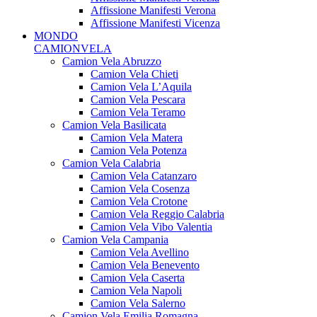
Affissione Manifesti Verona
Affissione Manifesti Vicenza
MONDO
CAMIONVELA
Camion Vela Abruzzo
Camion Vela Chieti
Camion Vela L’Aquila
Camion Vela Pescara
Camion Vela Teramo
Camion Vela Basilicata
Camion Vela Matera
Camion Vela Potenza
Camion Vela Calabria
Camion Vela Catanzaro
Camion Vela Cosenza
Camion Vela Crotone
Camion Vela Reggio Calabria
Camion Vela Vibo Valentia
Camion Vela Campania
Camion Vela Avellino
Camion Vela Benevento
Camion Vela Caserta
Camion Vela Napoli
Camion Vela Salerno
Camion Vela Emilia Romagna