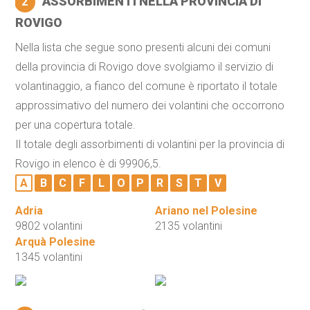
ASSORBIMENTI NELLA PROVINCIA DI
2
ROVIGO
Nella lista che segue sono presenti alcuni dei comuni
della provincia di Rovigo dove svolgiamo il servizio di
volantinaggio, a fianco del comune è riportato il totale
approssimativo del numero dei volantini che occorrono
per una copertura totale.
Il totale degli assorbimenti di volantini per la provincia di
Rovigo in elenco è di 99906,5.
A
B
C
F
L
O
P
R
S
T
V
Adria
Ariano nel Polesine
9802 volantini
2135 volantini
Arquà Polesine
1345 volantini