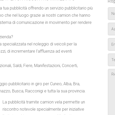
Ris
ua pubblicità offrendo un servizio pubblicitario più
po che nel luogo grazie ai nostri camion che hanno
 sistema di comunicazione in movimento per rendere
Azienda?
specializzata nel noleggio di veicoli per la
zzi, di incrementare l’affluenza ad eventi
ionali
,
Saldi
,
Fiere
,
Manifestazioni
,
Concerti
,
ggio pubblicitario in giro per Cuneo, Alba, Bra,
zzo, Busca, Racconigi e tutta la sua provincia.
La pubblicità tramite camion vela permette un
riscontro notevole specialmente per iniziative