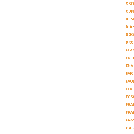
CRI
CUN
DEM
DIA
DOG
DRO
ELV
ENT
ENV
FAR
FAU
FEI
FOS
FRA
FRA
FRA
GAI