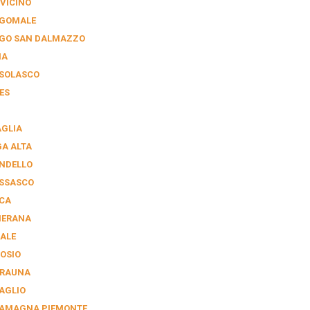
VICINO
GOMALE
GO SAN DALMAZZO
IA
SOLASCO
ES
AGLIA
GA ALTA
NDELLO
SSASCO
CA
ERANA
ALE
OSIO
RAUNA
AGLIO
AMAGNA PIEMONTE