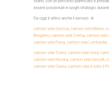
orario, con un percorso pianificato e prestabil
essere posizionati in luoghi strategici durant
Da oggi è attivo anche il servizio di:
camion vela Genova
,
camion vela Milano
,
c
Bergamo
,
camion vela Crema
,
camion vela
camion vela Pavia
,
camion vela Lombardia.
camion vela Torino
,
camion vela Ivrea
,
cami
camion vela Novara
,
camion vela Vercelli
,
c
camion vela Cuneo
,
camion vela in tutto il 