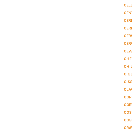
CEL
CEN
CER
CER
CER
CER
CEV
CHE
CHIU
CIGL
CIS
CLA
COR
COR
COS
COS
CRA