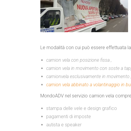
Le modalità con cui può essere effettuata l
camion vela con posizione fissa ,
camion vela in movimento con soste a tappe
camionvela esclusivamente in movimento 
camion vela abbinato a volantinaggio in bu
MondoADV nel servizio camion vela compre
stampa delle vele e design grafico
pagamenti di imposte
autista e speaker