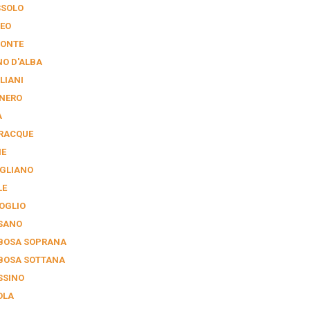
SSOLO
EO
ONTE
NO D'ALBA
LIANI
NERO
A
RACQUE
IE
IGLIANO
LE
SOGLIO
SANO
BOSA SOPRANA
BOSA SOTTANA
SSINO
OLA