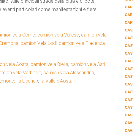
ito, sulle principali strade della città e di poter
CAR
e eventi particolari come manifestazioni e fiere.
CAR
CAR
CAS
amion vela Como
,
camion vela Varese
,
camion vela
CAS
 Cremona
,
camion Vela Lodi
,
camion vela Piacenza
,
CAS
CAS
CAS
on vela Aosta
,
camion vela Biella
,
camion vela Asti
,
CAS
amion vela Verbania
,
camion vela Alessandria
,
CAS
Piemonte
,
la Liguria
e
la Valle d’Aosta.
CAS
CAS
CAS
CAS
CAS
CAV
CAV