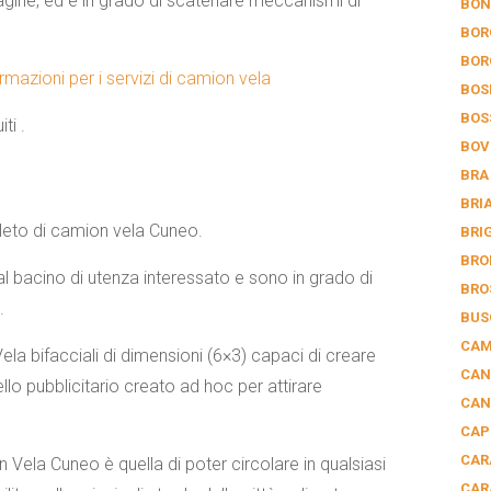
agine, ed è in grado di scatenare meccanismi di
BON
BOR
BOR
rmazioni per i servizi di camion vela
BOS
BOS
ti .
BOV
BRA
BRI
to di camion vela Cuneo.
BRI
BRO
l bacino di utenza interessato e sono in grado di
BRO
.
BUS
CAM
la bifacciali di dimensioni (6×3) capaci di creare
CAN
lo pubblicitario creato ad hoc per attirare
CAN
CAP
CAR
n Vela Cuneo
è quella di poter circolare in qualsiasi
CAR