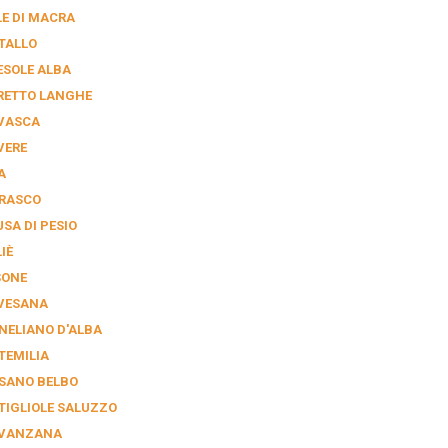
LE DI MACRA
TALLO
ESOLE ALBA
RETTO LANGHE
VASCA
VERE
A
RASCO
SA DI PESIO
IÈ
SONE
VESANA
NELIANO D'ALBA
TEMILIA
SANO BELBO
TIGLIOLE SALUZZO
VANZANA