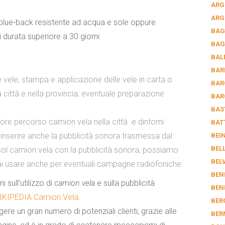
ARG
ARG
 blue-back resistente ad acqua
e sole
oppure
BAG
 durata superiore a 30 giorni.
BAG
BAL
BAR
 vele, stampa e applicazione delle vele in carta o
BAR
 città e nella provincia, eventuale preparazione
BAR
BAS
ore percorso camion vela nella città e dintorni
BAT
di inserire anche la pubblicità sonora trasmessa dal
BEI
BEL
ol camion vela con la pubblicità sonora, possiamo
BEL
rai usare anche per eventuali campagne radiofoniche
BEN
 sull’utilizzo di
camion vela
e sulla pubblicità
BEN
IKIPEDIA Camion Vela
.
BER
ere un gran numero di potenziali clienti, grazie alle
BER