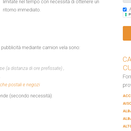
limitate nel tempo con necessità di ottenere un
ritorno immediato.
A
P
a pubblicità mediante
camion vela
sono:
CA
C
 (a distanza di ore prefissate) ,
For
,
che postali e negozi
pro
nde (secondo necessità):
ACC
AIS
ALB
ALB
ALT