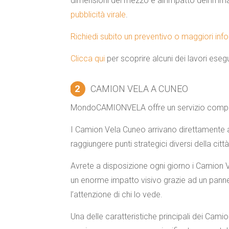
dimensioni del mezzo e all’impatto dell’imm
pubblicità virale
.
Richiedi subito un preventivo o maggiori info
Clicca qui
per scoprire alcuni dei lavori esegui
2
CAMION VELA A CUNEO
MondoCAMIONVELA offre un servizio comple
I
Camion Vela Cuneo
arrivano direttamente a
raggiungere punti strategici diversi della città
Avrete a disposizione ogni giorno i Camion Ve
un enorme impatto visivo grazie ad un pannel
l’attenzione di chi lo vede.
Una delle caratteristiche principali dei
Camio