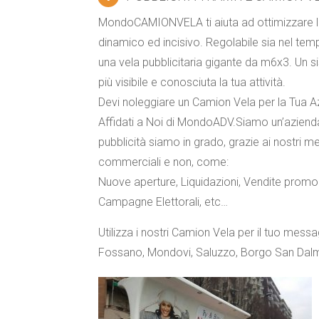
MondoCAMIONVELA ti aiuta ad ottimizzare la t
dinamico ed incisivo. Regolabile sia nel tem
una vela pubblicitaria gigante da m6x3. Un
più visibile e conosciuta la tua attività.
Devi noleggiare un Camion Vela per la Tua 
Affidati a Noi di MondoADV.Siamo un’azienda 
pubblicità siamo in grado, grazie ai nostri me
commerciali e non, come:
Nuove aperture
,
Liquidazioni
,
Vendite promoz
Campagne Elettorali
,
etc
…
Utilizza i nostri Camion Vela per il tuo messa
Fossano, Mondovi, Saluzzo, Borgo San Dalma