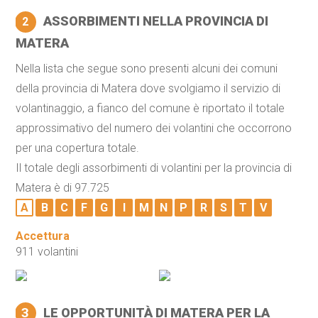
ASSORBIMENTI NELLA PROVINCIA DI
2
MATERA
Nella lista che segue sono presenti alcuni dei comuni
della provincia di Matera dove svolgiamo il servizio di
volantinaggio, a fianco del comune è riportato il totale
approssimativo del numero dei volantini che occorrono
per una copertura totale.
Il totale degli assorbimenti di volantini per la provincia di
Matera è di 97.725
A
B
C
F
G
I
M
N
P
R
S
T
V
Accettura
911 volantini
3
LE OPPORTUNITÀ DI MATERA PER LA