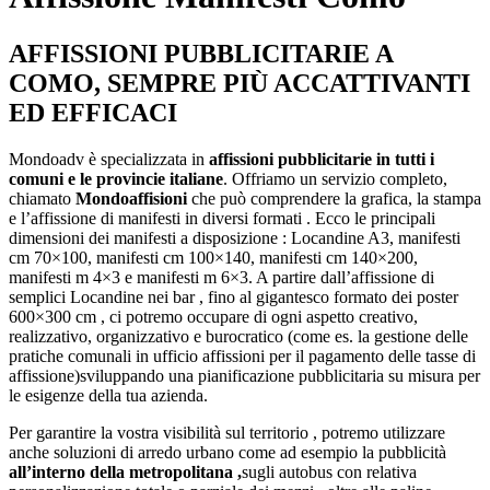
AFFISSIONI PUBBLICITARIE A
COMO, SEMPRE PIÙ ACCATTIVANTI
ED EFFICACI
Mondoadv è specializzata in
affissioni pubblicitarie in tutti i
comuni e le provincie italiane
. Offriamo un servizio completo,
chiamato
Mondoaffisioni
che può comprendere la grafica, la stampa
e l’affissione di manifesti in diversi formati . Ecco le principali
dimensioni dei manifesti a disposizione : Locandine A3, manifesti
cm 70×100, manifesti cm 100×140, manifesti cm 140×200,
manifesti m 4×3 e manifesti m 6×3. A partire dall’affissione di
semplici Locandine nei bar , fino al gigantesco formato dei poster
600×300 cm , ci potremo occupare di ogni aspetto creativo,
realizzativo, organizzativo e burocratico (come es. la gestione delle
pratiche comunali in ufficio affissioni per il pagamento delle tasse di
affissione)sviluppando una pianificazione pubblicitaria su misura per
le esigenze della tua azienda.
Per garantire la vostra visibilità sul territorio , potremo utilizzare
anche soluzioni di arredo urbano come ad esempio la pubblicità
all’interno della metropolitana ,
sugli autobus con relativa