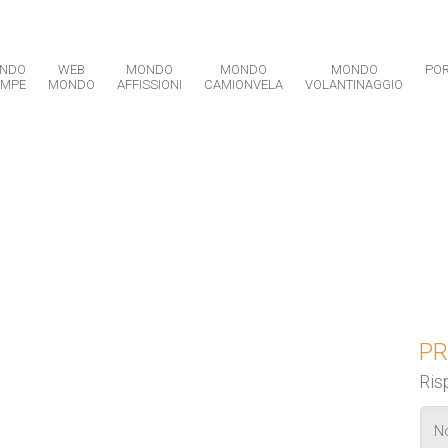
NDO
WEB
MONDO
MONDO
MONDO
POR
AMPE
MONDO
AFFISSIONI
CAMIONVELA
VOLANTINAGGIO
CRIVITI ALLA NEWSLETTER
PR
Ris