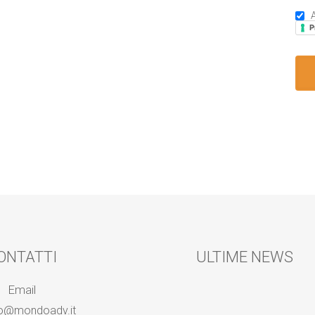
A
P
ONTATTI
ULTIME NEWS
Email
fo@mondoadv.it