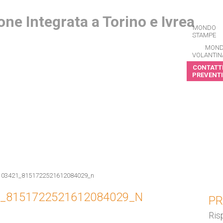
MONDO
STAMPE
MON
VOLANTIN
CONTATTI
PREVENTI
CRIVITI ALLA NEWSLETTER
103421_8151722521612084029_n
1_8151722521612084029_N
PR
Ris