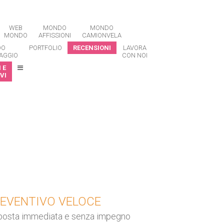
WEB
MONDO
MONDO
MONDO
AFFISSIONI
CAMIONVELA
DO
PORTFOLIO
RECENSIONI
LAVORA
AGGIO
CON NOI
 E
VI
EVENTIVO VELOCE
posta immediata e senza impegno