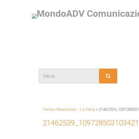
IS
Home
»
Recensione – La Perla
»
21462539_109728503
21462539_10972850310342