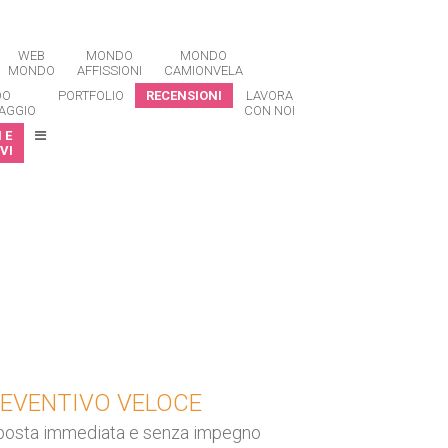
WEB
MONDO
MONDO
MONDO
AFFISSIONI
CAMIONVELA
DO
PORTFOLIO
RECENSIONI
LAVORA
AGGIO
CON NOI
 E
VI
EVENTIVO VELOCE
posta immediata e senza impegno