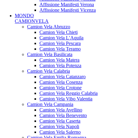
Affissione Manifesti Verona
Affissione Manifesti Vicenza
MONDO
CAMIONVELA
Camion Vela Abruzzo
Camion Vela Chieti
Camion Vela L’Aquila
Camion Vela Pescara
Camion Vela Teramo
Camion Vela Basilicata
Camion Vela Matera
Camion Vela Potenza
Camion Vela Calabria
Camion Vela Catanzaro
Camion Vela Cosenza
Camion Vela Crotone
Camion Vela Reggio Calabria
Camion Vela Vibo Valentia
Camion Vela Campania
Camion Vela Avellino
Camion Vela Benevento
Camion Vela Caserta
Camion Vela Napoli
Camion Vela Salerno
Camion Vela Emilia Romagna