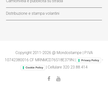
Camionvela e pubblicità su strada
Distribuzione e stampa volantini
Copyright 2011-2026 @ Mondostampe | P.IVA
10742380016 CF MRNMCD76S18E379N |
-
Privacy Policy
| Cellulare
320 23.88.414
Cookie Policy