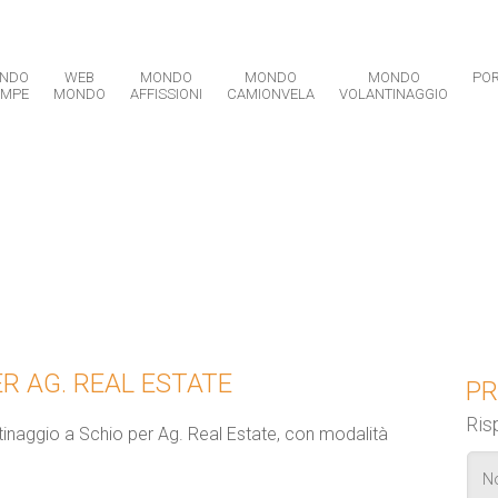
NDO
WEB
MONDO
MONDO
MONDO
POR
AMPE
MONDO
AFFISSIONI
CAMIONVELA
VOLANTINAGGIO
CRIVITI ALLA NEWSLETTER
R AG. REAL ESTATE
PR
Ris
ntinaggio a Schio per Ag. Real Estate, con modalità