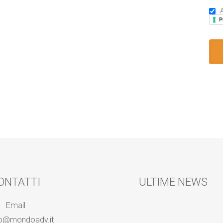
A
P
ONTATTI
ULTIME NEWS
Email
fo@mondoadv.it