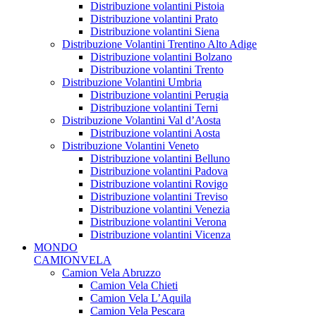
Distribuzione volantini Pistoia
Distribuzione volantini Prato
Distribuzione volantini Siena
Distribuzione Volantini Trentino Alto Adige
Distribuzione volantini Bolzano
Distribuzione volantini Trento
Distribuzione Volantini Umbria
Distribuzione volantini Perugia
Distribuzione volantini Terni
Distribuzione Volantini Val d’Aosta
Distribuzione volantini Aosta
Distribuzione Volantini Veneto
Distribuzione volantini Belluno
Distribuzione volantini Padova
Distribuzione volantini Rovigo
Distribuzione volantini Treviso
Distribuzione volantini Venezia
Distribuzione volantini Verona
Distribuzione volantini Vicenza
MONDO
CAMIONVELA
Camion Vela Abruzzo
Camion Vela Chieti
Camion Vela L’Aquila
Camion Vela Pescara