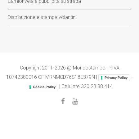
Camionvela e pubblicità su strada
Distribuzione e stampa volantini
Copyright 2011-2026 @ Mondostampe | P.IVA
10742380016 CF MRNMCD76S18E379N |
-
Privacy Policy
| Cellulare
320 23.88.414
Cookie Policy