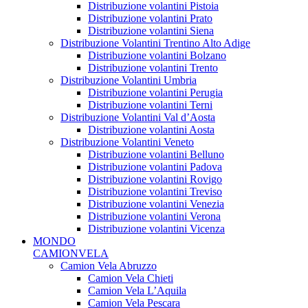
Distribuzione volantini Pistoia
Distribuzione volantini Prato
Distribuzione volantini Siena
Distribuzione Volantini Trentino Alto Adige
Distribuzione volantini Bolzano
Distribuzione volantini Trento
Distribuzione Volantini Umbria
Distribuzione volantini Perugia
Distribuzione volantini Terni
Distribuzione Volantini Val d’Aosta
Distribuzione volantini Aosta
Distribuzione Volantini Veneto
Distribuzione volantini Belluno
Distribuzione volantini Padova
Distribuzione volantini Rovigo
Distribuzione volantini Treviso
Distribuzione volantini Venezia
Distribuzione volantini Verona
Distribuzione volantini Vicenza
MONDO
CAMIONVELA
Camion Vela Abruzzo
Camion Vela Chieti
Camion Vela L’Aquila
Camion Vela Pescara