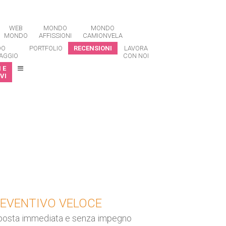
WEB
MONDO
MONDO
MONDO
AFFISSIONI
CAMIONVELA
DO
PORTFOLIO
RECENSIONI
LAVORA
AGGIO
CON NOI
 E
VI
EVENTIVO VELOCE
posta immediata e senza impegno