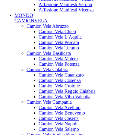
Affissione Manifesti Verona
Affissione Manifesti Vicenza
MONDO
CAMIONVELA
Camion Vela Abruzzo
Camion Vela Chieti
Camion Vela L’Aquila
Camion Vela Pescara
Camion Vela Teramo
Camion Vela Basilicata
Camion Vela Matera
Camion Vela Potenza
Camion Vela Calabria
Camion Vela Catanzaro
Camion Vela Cosenza
Camion Vela Crotone
Camion Vela Reggio Calabria
Camion Vela Vibo Valentia
Camion Vela Campania
Camion Vela Avellino
Camion Vela Benevento
Camion Vela Caserta
Camion Vela Napoli
Camion Vela Salerno
Camion Vela Emilia Romagna