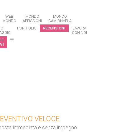
WEB
MONDO
MONDO
MONDO
AFFISSIONI
CAMIONVELA
DO
PORTFOLIO
RECENSIONI
LAVORA
AGGIO
CON NOI
 E
VI
EVENTIVO VELOCE
posta immediata e senza impegno