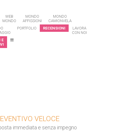
WEB
MONDO
MONDO
MONDO
AFFISSIONI
CAMIONVELA
DO
PORTFOLIO
RECENSIONI
LAVORA
AGGIO
CON NOI
 E
VI
EVENTIVO VELOCE
posta immediata e senza impegno