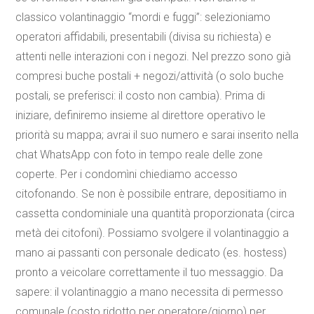
classico volantinaggio “mordi e fuggi”: selezioniamo
operatori affidabili, presentabili (divisa su richiesta) e
attenti nelle interazioni con i negozi. Nel prezzo sono già
compresi buche postali + negozi/attività (o solo buche
postali, se preferisci: il costo non cambia). Prima di
iniziare, definiremo insieme al direttore operativo le
priorità su mappa; avrai il suo numero e sarai inserito nella
chat WhatsApp con foto in tempo reale delle zone
coperte. Per i condomìni chiediamo accesso
citofonando. Se non è possibile entrare, depositiamo in
cassetta condominiale una quantità proporzionata (circa
metà dei citofoni). Possiamo svolgere il volantinaggio a
mano ai passanti con personale dedicato (es. hostess)
pronto a veicolare correttamente il tuo messaggio. Da
sapere: il volantinaggio a mano necessita di permesso
comunale (costo ridotto per operatore/giorno) per