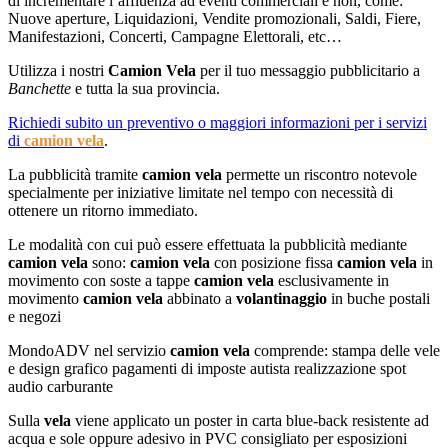
di incrementare l’affluenza ad eventi commerciali e non, come:
Nuove aperture, Liquidazioni, Vendite promozionali, Saldi, Fiere,
Manifestazioni, Concerti, Campagne Elettorali, etc…
Utilizza i nostri
Camion
Vela
per il tuo messaggio pubblicitario a
Banchette
e tutta la sua provincia.
Richiedi subito un preventivo o maggiori informazioni per i servizi
di
camion
vela
.
La pubblicità tramite
camion
vela
permette un riscontro notevole
specialmente per iniziative limitate nel tempo con necessità di
ottenere un ritorno immediato.
Le modalità con cui può essere effettuata la pubblicità mediante
camion
vela
sono:
camion
vela
con posizione fissa
camion
vela
in
movimento con soste a tappe
camion
vela
esclusivamente in
movimento
camion
vela
abbinato a
volantinaggio
in buche postali
e negozi
MondoADV nel servizio
camion
vela
comprende: stampa delle vele
e design grafico pagamenti di imposte autista realizzazione spot
audio carburante
Sulla
vela
viene applicato un poster in carta blue-back resistente ad
acqua e sole oppure adesivo in PVC consigliato per esposizioni