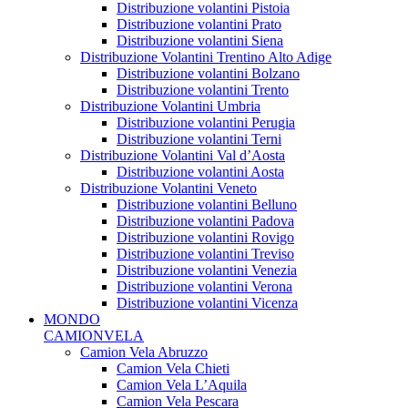
Distribuzione volantini Pistoia
Distribuzione volantini Prato
Distribuzione volantini Siena
Distribuzione Volantini Trentino Alto Adige
Distribuzione volantini Bolzano
Distribuzione volantini Trento
Distribuzione Volantini Umbria
Distribuzione volantini Perugia
Distribuzione volantini Terni
Distribuzione Volantini Val d’Aosta
Distribuzione volantini Aosta
Distribuzione Volantini Veneto
Distribuzione volantini Belluno
Distribuzione volantini Padova
Distribuzione volantini Rovigo
Distribuzione volantini Treviso
Distribuzione volantini Venezia
Distribuzione volantini Verona
Distribuzione volantini Vicenza
MONDO
CAMIONVELA
Camion Vela Abruzzo
Camion Vela Chieti
Camion Vela L’Aquila
Camion Vela Pescara