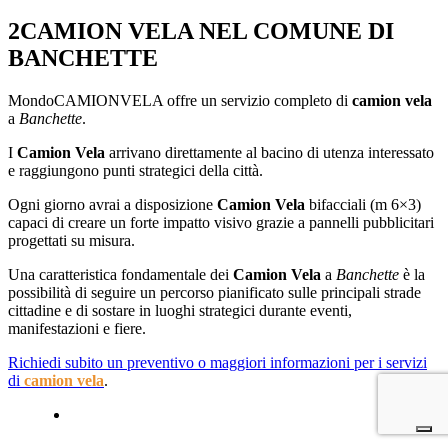
2
CAMION VELA NEL COMUNE DI
BANCHETTE
MondoCAMIONVELA offre un servizio completo di
camion
vela
a
Banchette
.
I
Camion
Vela
arrivano direttamente al bacino di utenza interessato
e raggiungono punti strategici della città.
Ogni giorno avrai a disposizione
Camion
Vela
bifacciali (m 6×3)
capaci di creare un forte impatto visivo grazie a pannelli pubblicitari
progettati su misura.
Una caratteristica fondamentale dei
Camion
Vela
a
Banchette
è la
possibilità di seguire un percorso pianificato sulle principali strade
cittadine e di sostare in luoghi strategici durante eventi,
manifestazioni e fiere.
Richiedi subito un preventivo o maggiori informazioni per i servizi
di
camion
vela
.