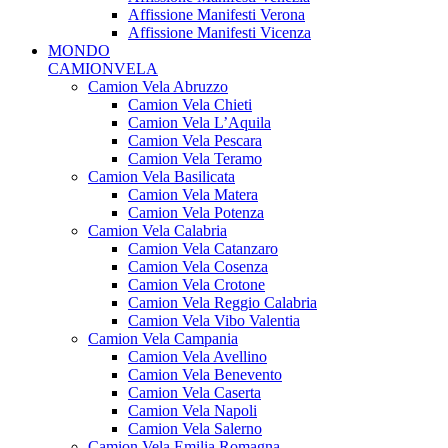
Affissione Manifesti Verona
Affissione Manifesti Vicenza
MONDO
CAMIONVELA
Camion Vela Abruzzo
Camion Vela Chieti
Camion Vela L’Aquila
Camion Vela Pescara
Camion Vela Teramo
Camion Vela Basilicata
Camion Vela Matera
Camion Vela Potenza
Camion Vela Calabria
Camion Vela Catanzaro
Camion Vela Cosenza
Camion Vela Crotone
Camion Vela Reggio Calabria
Camion Vela Vibo Valentia
Camion Vela Campania
Camion Vela Avellino
Camion Vela Benevento
Camion Vela Caserta
Camion Vela Napoli
Camion Vela Salerno
Camion Vela Emilia Romagna