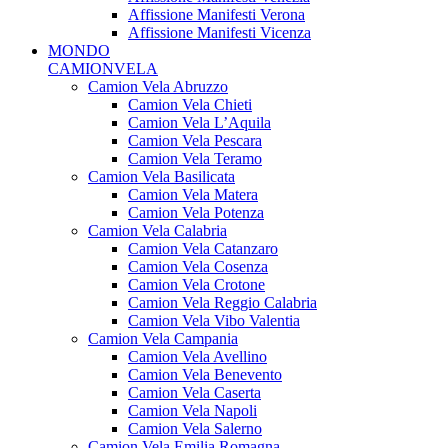
Affissione Manifesti Verona
Affissione Manifesti Vicenza
MONDO
CAMIONVELA
Camion Vela Abruzzo
Camion Vela Chieti
Camion Vela L’Aquila
Camion Vela Pescara
Camion Vela Teramo
Camion Vela Basilicata
Camion Vela Matera
Camion Vela Potenza
Camion Vela Calabria
Camion Vela Catanzaro
Camion Vela Cosenza
Camion Vela Crotone
Camion Vela Reggio Calabria
Camion Vela Vibo Valentia
Camion Vela Campania
Camion Vela Avellino
Camion Vela Benevento
Camion Vela Caserta
Camion Vela Napoli
Camion Vela Salerno
Camion Vela Emilia Romagna