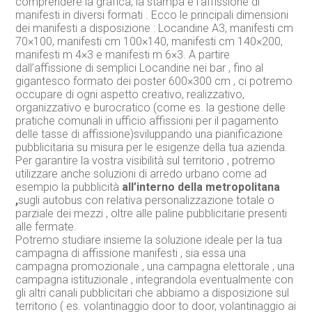
comprendere la grafica, la stampa e l’affissione di
manifesti in diversi formati . Ecco le principali dimensioni
dei manifesti a disposizione : Locandine A3, manifesti cm
70×100, manifesti cm 100×140, manifesti cm 140×200,
manifesti m 4×3 e manifesti m 6×3. A partire
dall’affissione di semplici Locandine nei bar , fino al
gigantesco formato dei poster 600×300 cm , ci potremo
occupare di ogni aspetto creativo, realizzativo,
organizzativo e burocratico (come es. la gestione delle
pratiche comunali in ufficio affissioni per il pagamento
delle tasse di affissione)sviluppando una pianificazione
pubblicitaria su misura per le esigenze della tua azienda.
Per garantire la vostra visibilità sul territorio , potremo
utilizzare anche soluzioni di arredo urbano come ad
esempio la pubblicità
all’interno della metropolitana
,
sugli autobus con relativa personalizzazione totale o
parziale dei mezzi , oltre alle paline pubblicitarie presenti
alle fermate.
Potremo studiare insieme la soluzione ideale per la tua
campagna di affissione manifesti , sia essa una
campagna promozionale , una campagna elettorale , una
campagna istituzionale , integrandola eventualmente con
gli altri canali pubblicitari che abbiamo a disposizione sul
territorio ( es. volantinaggio door to door, volantinaggio ai