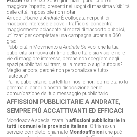
Poster
6×3 e 4×3 Sono gli impianti pubblicitari di
maggiore impatto, presenti nei luoghi di massima visibilità
delle città: impossibile non notarli.
Arredo Urbano a
Andrate
È collocata nei punti di
maggiore interesse e dove il traffico si concentra
maggiormente adiacente ai mezzi di trasporto pubblici,
utilizzati per completare una campagna urbana a 360
gradi.
Pubblicità in Movimento a
Andrate
Se vuoi che la tua
pubblicità si muova al ritmo della città e sia visibile nelle
vie di maggiore interesse, perchè non scegliere degli
spazi pubblicitari sui tram, sulla metro o sugli autobus?
Meglio ancora, perchè non personalizzare tutto
l’autobus?
Paline pubblicitarie, cartelli luminosi e non, completano la
gamma di canali a nostra disposizione per la
comunicazione del tuo messaggio pubblicitario.
AFFISSIONI PUBBLICITARIE A ANDRATE,
SEMPRE PIÙ ACCATTIVANTI ED EFFICACI
Mondoadv è specializzata in
affissioni pubblicitarie in
tutti i comuni e le provincie italiane
. Offriamo un
servizio completo, chiamato
Mondoaffisioni
che può