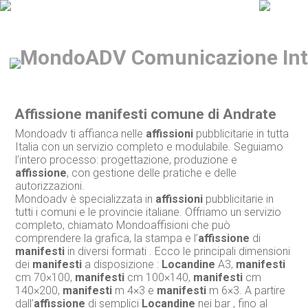
Affissione manifesti comune di Andrate
Mondoadv ti affianca nelle
affissioni
pubblicitarie in tutta
Italia con un servizio completo e modulabile. Seguiamo
l’intero processo: progettazione, produzione e
affissione
, con gestione delle pratiche e delle
autorizzazioni.
Mondoadv è specializzata in
affissioni
pubblicitarie in
tutti i comuni e le provincie italiane. Offriamo un servizio
completo, chiamato Mondoaffisioni che può
comprendere la grafica, la stampa e l’
affissione
di
manifesti
in diversi formati . Ecco le principali dimensioni
dei
manifesti
a disposizione :
Locandine
A3,
manifesti
cm 70×100,
manifesti
cm 100×140,
manifesti
cm
140×200,
manifesti
m 4×3 e
manifesti
m 6×3. A partire
dall’
affissione
di semplici
Locandine
nei bar , fino al