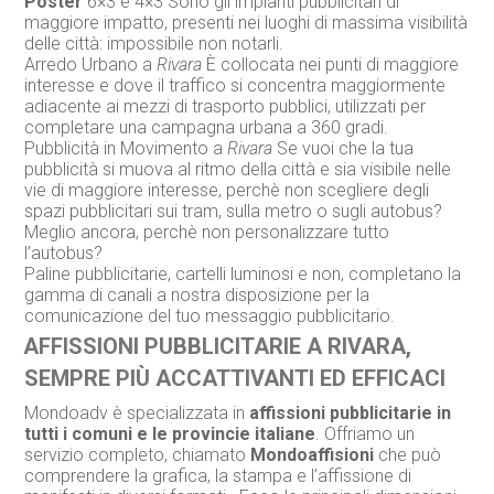
Poster
6×3 e 4×3 Sono gli impianti pubblicitari di
maggiore impatto, presenti nei luoghi di massima visibilità
delle città: impossibile non notarli.
Arredo Urbano a
Rivara
È collocata nei punti di maggiore
interesse e dove il traffico si concentra maggiormente
adiacente ai mezzi di trasporto pubblici, utilizzati per
completare una campagna urbana a 360 gradi.
Pubblicità in Movimento a
Rivara
Se vuoi che la tua
pubblicità si muova al ritmo della città e sia visibile nelle
vie di maggiore interesse, perchè non scegliere degli
spazi pubblicitari sui tram, sulla metro o sugli autobus?
Meglio ancora, perchè non personalizzare tutto
l’autobus?
Paline pubblicitarie, cartelli luminosi e non, completano la
gamma di canali a nostra disposizione per la
comunicazione del tuo messaggio pubblicitario.
AFFISSIONI PUBBLICITARIE A RIVARA,
SEMPRE PIÙ ACCATTIVANTI ED EFFICACI
Mondoadv è specializzata in
affissioni pubblicitarie in
tutti i comuni e le provincie italiane
. Offriamo un
servizio completo, chiamato
Mondoaffisioni
che può
comprendere la grafica, la stampa e l’affissione di