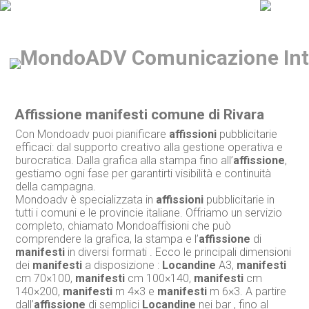
Affissione manifesti comune di Rivara
Con Mondoadv puoi pianificare
affissioni
pubblicitarie
efficaci: dal supporto creativo alla gestione operativa e
burocratica. Dalla grafica alla stampa fino all’
affissione
,
gestiamo ogni fase per garantirti visibilità e continuità
della campagna.
Mondoadv è specializzata in
affissioni
pubblicitarie in
tutti i comuni e le provincie italiane. Offriamo un servizio
completo, chiamato Mondoaffisioni che può
comprendere la grafica, la stampa e l’
affissione
di
manifesti
in diversi formati . Ecco le principali dimensioni
dei
manifesti
a disposizione :
Locandine
A3,
manifesti
cm 70×100,
manifesti
cm 100×140,
manifesti
cm
140×200,
manifesti
m 4×3 e
manifesti
m 6×3. A partire
dall’
affissione
di semplici
Locandine
nei bar , fino al