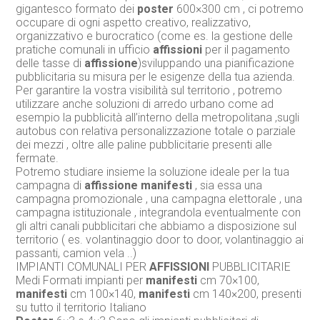
gigantesco formato dei
poster
600×300 cm , ci potremo
occupare di ogni aspetto creativo, realizzativo,
organizzativo e burocratico (come es. la gestione delle
pratiche comunali in ufficio
affissioni
per il pagamento
delle tasse di
affissione
)sviluppando una pianificazione
pubblicitaria su misura per le esigenze della tua azienda.
Per garantire la vostra visibilità sul territorio , potremo
utilizzare anche soluzioni di arredo urbano come ad
esempio la pubblicità all’interno della metropolitana ,sugli
autobus con relativa personalizzazione totale o parziale
dei mezzi , oltre alle paline pubblicitarie presenti alle
fermate.
Potremo studiare insieme la soluzione ideale per la tua
campagna di
affissione
manifesti
, sia essa una
campagna promozionale , una campagna elettorale , una
campagna istituzionale , integrandola eventualmente con
gli altri canali pubblicitari che abbiamo a disposizione sul
territorio ( es. volantinaggio door to door, volantinaggio ai
passanti, camion vela ..)
IMPIANTI COMUNALI PER
AFFISSIONI
PUBBLICITARIE
Medi Formati impianti per
manifesti
cm 70×100,
manifesti
cm 100×140,
manifesti
cm 140×200, presenti
su tutto il territorio Italiano