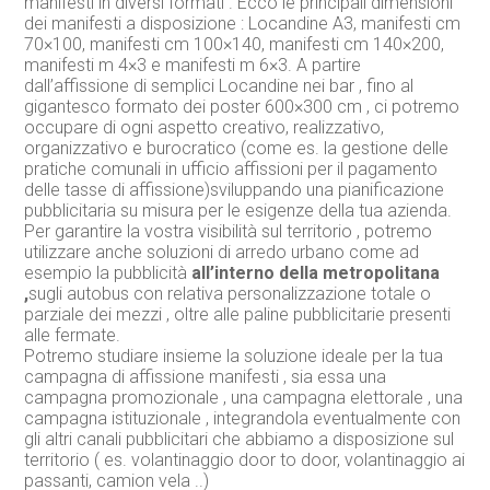
manifesti in diversi formati . Ecco le principali dimensioni
dei manifesti a disposizione : Locandine A3, manifesti cm
70×100, manifesti cm 100×140, manifesti cm 140×200,
manifesti m 4×3 e manifesti m 6×3. A partire
dall’affissione di semplici Locandine nei bar , fino al
gigantesco formato dei poster 600×300 cm , ci potremo
occupare di ogni aspetto creativo, realizzativo,
organizzativo e burocratico (come es. la gestione delle
pratiche comunali in ufficio affissioni per il pagamento
delle tasse di affissione)sviluppando una pianificazione
pubblicitaria su misura per le esigenze della tua azienda.
Per garantire la vostra visibilità sul territorio , potremo
utilizzare anche soluzioni di arredo urbano come ad
esempio la pubblicità
all’interno della metropolitana
,
sugli autobus con relativa personalizzazione totale o
parziale dei mezzi , oltre alle paline pubblicitarie presenti
alle fermate.
Potremo studiare insieme la soluzione ideale per la tua
campagna di affissione manifesti , sia essa una
campagna promozionale , una campagna elettorale , una
campagna istituzionale , integrandola eventualmente con
gli altri canali pubblicitari che abbiamo a disposizione sul
territorio ( es. volantinaggio door to door, volantinaggio ai
passanti, camion vela ..)