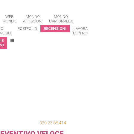
WEB
MONDO
MONDO
MONDO
AFFISSIONI
CAMIONVELA
DO
PORTFOLIO
RECENSIONI
LAVORA
AGGIO
CON NOI
 E
VI
320 23.88.414
EVENTIVO VELOCE