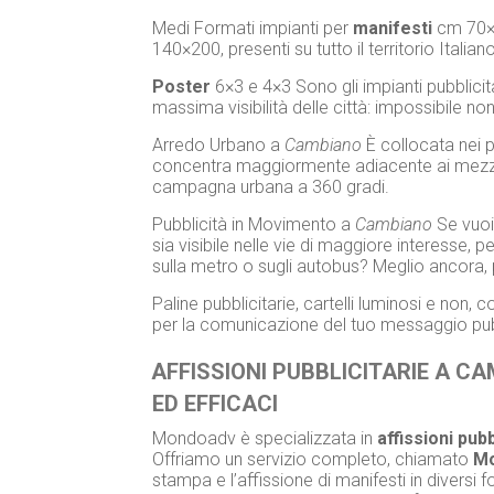
Medi Formati impianti per
manifesti
cm 70×
140×200, presenti su tutto il territorio Italian
Poster
6×3 e 4×3 Sono gli impianti pubblicita
massima visibilità delle città: impossibile non
Arredo Urbano a
Cambiano
È collocata nei p
concentra maggiormente adiacente ai mezzi d
campagna urbana a 360 gradi.
Pubblicità in Movimento a
Cambiano
Se vuoi 
sia visibile nelle vie di maggiore interesse, p
sulla metro o sugli autobus? Meglio ancora,
Paline pubblicitarie, cartelli luminosi e non
per la comunicazione del tuo messaggio pubb
AFFISSIONI PUBBLICITARIE A C
ED EFFICACI
Mondoadv è specializzata in
affissioni pubb
Offriamo un servizio completo, chiamato
Mo
stampa e l’affissione di manifesti in diversi f