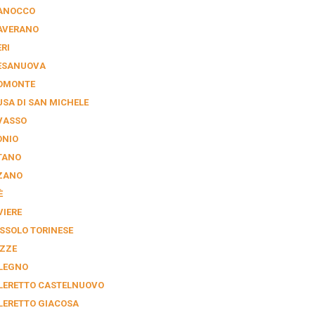
ANOCCO
AVERANO
RI
ESANUOVA
OMONTE
USA DI SAN MICHELE
VASSO
ONIO
TANO
ZANO
È
VIERE
SSOLO TORINESE
ZZE
LEGNO
LERETTO CASTELNUOVO
LERETTO GIACOSA