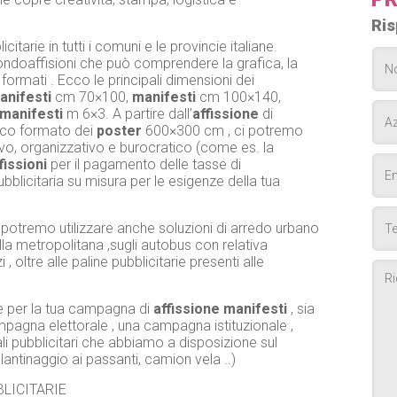
Ris
icitarie in tutti i comuni e le provincie italiane.
ndoaffisioni che può comprendere la grafica, la
 formati . Ecco le principali dimensioni dei
anifesti
cm 70×100,
manifesti
cm 100×140,
manifesti
m 6×3. A partire dall’
affissione
di
esco formato dei
poster
600×300 cm , ci potremo
ivo, organizzativo e burocratico (come es. la
fissioni
per il pagamento delle tasse di
bblicitaria su misura per le esigenze della tua
io , potremo utilizzare anche soluzioni di arredo urbano
la metropolitana ,sugli autobus con relativa
 oltre alle paline pubblicitarie presenti alle
e per la tua campagna di
affissione
manifesti
, sia
gna elettorale , una campagna istituzionale ,
li pubblicitari che abbiamo a disposizione sul
olantinaggio ai passanti, camion vela ..)
LICITARIE