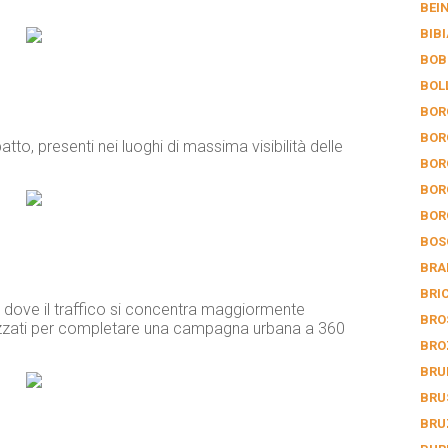
BEI
BIB
BOB
BOL
BOR
BOR
atto, presenti nei luoghi di massima visibilità delle
BOR
BOR
BOR
BOS
BRA
BRI
e dove il traffico si concentra maggiormente
BRO
ilizzati per completare una campagna urbana a 360
BRO
BRU
BRU
BRU