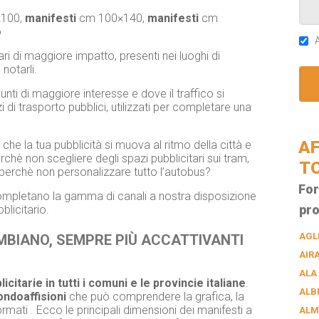
100,
manifesti
cm 100×140,
manifesti
cm
o
A
ri di maggiore impatto, presenti nei luoghi di
 notarli.
unti di maggiore interesse e dove il traffico si
i trasporto pubblici, utilizzati per completare una
AF
che la tua pubblicità si muova al ritmo della città e
erchè non scegliere degli spazi pubblicitari sui tram,
T
 perchè non personalizzare tutto l’autobus?
For
, completano la gamma di canali a nostra disposizione
pro
licitario.
AGL
AMBIANO, SEMPRE PIÙ ACCATTIVANTI
AIR
ALA
licitarie in tutti i comuni e le provincie italiane
.
ALB
ndoaffisioni
che può comprendere la grafica, la
ormati . Ecco le principali dimensioni dei manifesti a
ALM