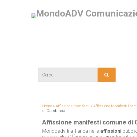
IS
Home
»
Affissione manifesti
»
Affissione Manifesti Piem
di Cambiano
Affissione manifesti comune di
Mondoadv ti affianca nelle
affissioni
pubblic
modulabile. Offriamo un servizio integrato ch