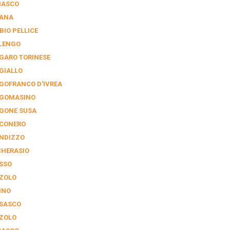
NASCO
IANA
BIO PELLICE
LENGO
GARO TORINESE
GIALLO
GOFRANCO D'IVREA
GOMASINO
GONE SUSA
CONERO
NDIZZO
CHERASIO
SSO
ZOLO
INO
SASCO
ZOLO