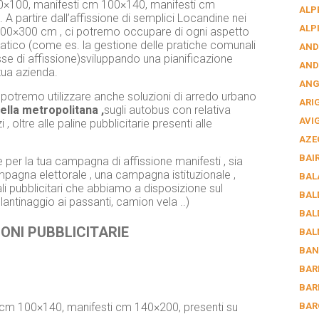
70×100, manifesti cm 100×140, manifesti cm
ALP
A partire dall’affissione di semplici Locandine nei
ALP
 600×300 cm , ci potremo occupare di ogni aspetto
cratico (come es. la gestione delle pratiche comunali
AND
asse di affissione)sviluppando una pianificazione
AND
 tua azienda.
AN
io , potremo utilizzare anche soluzioni di arredo urbano
ARI
della metropolitana ,
sugli autobus con relativa
AVI
 oltre alle paline pubblicitarie presenti alle
AZE
BAI
 per la tua campagna di affissione manifesti , sia
gna elettorale , una campagna istituzionale ,
BAL
li pubblicitari che abbiamo a disposizione sul
BAL
olantinaggio ai passanti, camion vela ..)
BAL
ONI PUBBLICITARIE
BAL
BAN
BAR
BAR
i cm 100×140, manifesti cm 140×200, presenti su
BAR