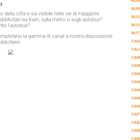
BUR
o
BUR
 della città e sia visibile nelle vie di maggiore
BUS
bblicitari sui tram, sulla metro o sugli autobus?
tto l’autobus?
BUS
BUT
, completano la gamma di canali a nostra disposizione
CAF
licitario.
CAL
CAM
CAM
CAN
CAN
CAN
CAN
CAN
CAP
CAR
CAR
CAR