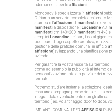
adempimenti per le
affissioni
.
Mondoadv è specializzata in
affissioni
pubbl
Offriamo un servizio completo, chiamato Mo
stampa e l’
affissione
di
manifesti
in diversi
manifesti
a disposizione :
Locandine
A3,
m
manifesti
cm 140×200,
manifesti
m 4×3 e
semplici
Locandine
nei bar , fino al gigant
occupare di ogni aspetto creativo, realizzat
gestione delle pratiche comunali in ufficio
af
affissione
)sviluppando una pianificazione pu
azienda.
Per garantire la vostra visibilità sul territor
come ad esempio la pubblicità all’interno del
personalizzazione totale o parziale dei mezzi ,
fermate.
Potremo studiare insieme la soluzione ideal
essa una campagna promozionale , una campa
integrandola eventualmente con gli altri cana
territorio ( es. volantinaggio door to door, v
IMPIANTI COMUNALI PER
AFFISSIONI
PUBB