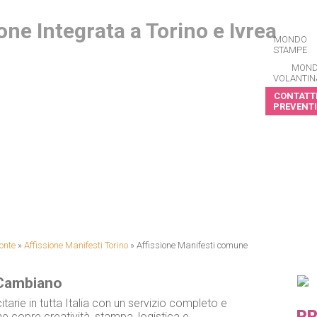
MONDO
STAMPE
MON
VOLANTIN
CONTATTI
PREVENTI
CRIVITI ALLA NEWSLETTER
onte
»
Affissione Manifesti Torino
»
Affissione Manifesti comune
 Cambiano
itarie in tutta Italia con un servizio completo e
PR
e copre creatività, stampa, logistica e