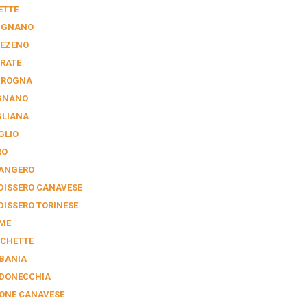
ETTE
IGNANO
EZENO
RATE
GROGNA
GNANO
GLIANA
GLIO
RO
ANGERO
DISSERO CANAVESE
DISSERO TORINESE
ME
CHETTE
BANIA
DONECCHIA
ONE CANAVESE