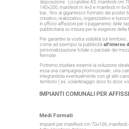
disposizione : Locandine A3, manifesti cm 
140×200, manifesti m 4×3 e manifesti m 6×3. 
bar , fino al gigantesco formato dei poster
creativo, realizzativo, organizzativo e buro
in ufficio affissioni per il pagamento delle t
pubblicitaria su misura per le esigenze della
Per garantire la vostra visibilità sul territor
come ad esempio la pubblicità
all’interno 
personalizzazione totale o parziale dei mezzi ,
fermate.
Potremo studiare insieme la soluzione ideale
essa una campagna promozionale , una campa
integrandola eventualmente con gli altri cana
territorio ( es. volantinaggio door to door, v
IMPIANTI COMUNALI PER AFFISSI
Medi Formati
impianti per manifesti cm 70×100, manifest