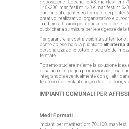
disposizione : Locandine A3, manifesti cm 
140×200, manifesti m 4×3 e manifesti m 6×3. 
bar , fino al gigantesco formato dei poster
creativo, realizzativo, organizzativo e buro
in ufficio affissioni per il pagamento delle t
pubblicitaria su misura per le esigenze della
Per garantire la vostra visibilità sul territor
come ad esempio la pubblicità
all’interno 
personalizzazione totale o parziale dei mezzi ,
fermate.
Potremo studiare insieme la soluzione ideale
essa una campagna promozionale , una campa
integrandola eventualmente con gli altri cana
territorio ( es. volantinaggio door to door, v
IMPIANTI COMUNALI PER AFFISSI
Medi Formati
impianti per manifesti cm 70×100, manifest