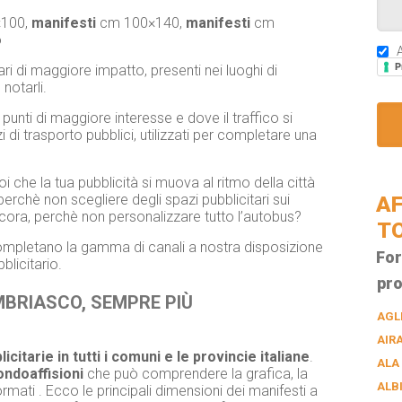
100,
manifesti
cm 100×140,
manifesti
cm
o
A
P
ri di maggiore impatto, presenti nei luoghi di
 notarli.
punti di maggiore interesse e dove il traffico si
i trasporto pubblici, utilizzati per completare una
i che la tua pubblicità si muova al ritmo della città
 perchè non scegliere degli spazi pubblicitari sui
AF
cora, perchè non personalizzare tutto l’autobus?
T
, completano la gamma di canali a nostra disposizione
For
licitario.
pro
OMBRIASCO, SEMPRE PIÙ
AGL
AIR
licitarie in tutti i comuni e le provincie italiane
.
ALA
ndoaffisioni
che può comprendere la grafica, la
ALB
ormati . Ecco le principali dimensioni dei manifesti a