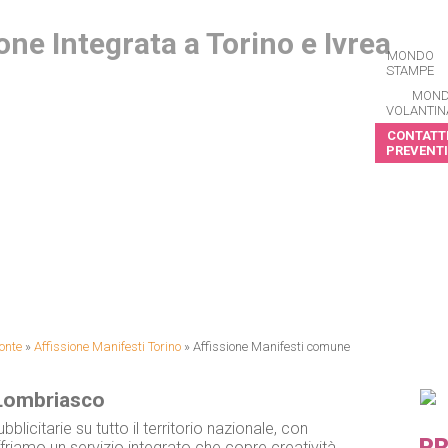
MONDO
STAMPE
MON
VOLANTIN
CONTATTI
PREVENTI
CRIVITI ALLA NEWSLETTER
onte
»
Affissione Manifesti Torino
»
Affissione Manifesti comune
 Lombriasco
bblicitarie su tutto il territorio nazionale, con
PR
friamo un servizio integrato che copre creatività,