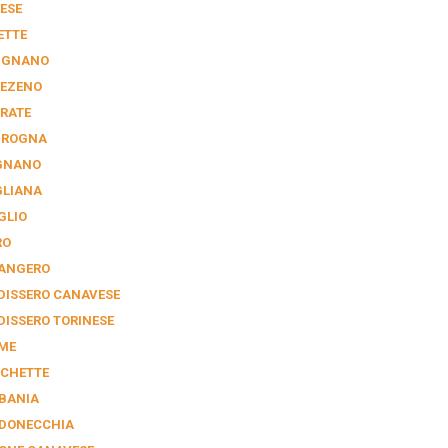
ESE
ETTE
IGNANO
EZENO
RATE
GROGNA
GNANO
GLIANA
GLIO
RO
ANGERO
DISSERO CANAVESE
DISSERO TORINESE
ME
CHETTE
BANIA
DONECCHIA