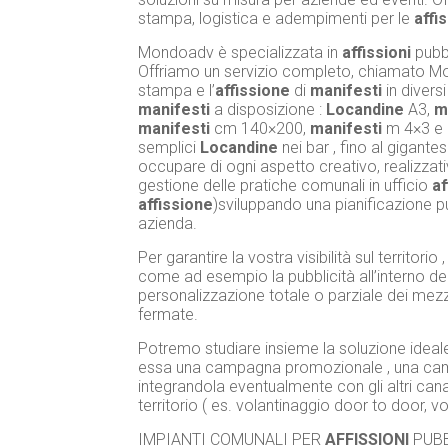
stampa, logistica e adempimenti per le
affi
Mondoadv è specializzata in
affissioni
pubbl
Offriamo un servizio completo, chiamato Mo
stampa e l’
affissione
di
manifesti
in diversi
manifesti
a disposizione :
Locandine
A3,
m
manifesti
cm 140×200,
manifesti
m 4×3 e
semplici
Locandine
nei bar , fino al gigant
occupare di ogni aspetto creativo, realizzat
gestione delle pratiche comunali in ufficio
af
affissione
)sviluppando una pianificazione pu
azienda.
Per garantire la vostra visibilità sul territor
come ad esempio la pubblicità all’interno del
personalizzazione totale o parziale dei mezzi ,
fermate.
Potremo studiare insieme la soluzione ideal
essa una campagna promozionale , una campa
integrandola eventualmente con gli altri cana
territorio ( es. volantinaggio door to door, v
IMPIANTI COMUNALI PER
AFFISSIONI
PUBB