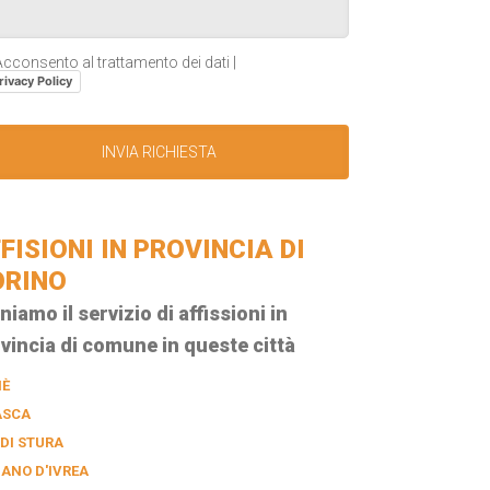
cconsento al trattamento dei dati |
rivacy Policy
FISIONI IN PROVINCIA DI
ORINO
niamo il servizio di affissioni in
vincia di comune in queste città
IÈ
ASCA
 DI STURA
IANO D'IVREA