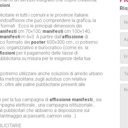
ssioni
.
Ris
icitarie in tutti i comuni e le provincie italiane.
ndoaffisioni che può comprendere la grafica, la
 formati . Ecco le principali dimensioni dei
anifesti
cm 70×100,
manifesti
cm 100×140,
manifesti
m 6×3. A partire dall’
affissione
di
esco formato dei
poster
600×300 cm , ci potremo
ivo, organizzativo e burocratico (come es. la
fissioni
per il pagamento delle tasse di
bblicitaria su misura per le esigenze della tua
io , potremo utilizzare anche soluzioni di arredo urbano
la metropolitana ,sugli autobus con relativa
 oltre alle paline pubblicitarie presenti alle
e per la tua campagna di
affissione
manifesti
, sia
gna elettorale , una campagna istituzionale ,
li pubblicitari che abbiamo a disposizione sul
olantinaggio ai passanti, camion vela ..)
LICITARIE