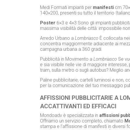
Medi Formati impianti per
manifesti
cm 70×
140×200, presenti su tutto il territorio Italian
Poster
6×3 e 4×3 Sono gli impianti pubblicita
massima visibilità delle città: impossibile non
Arredo Urbano a
Lombriasco
È collocata nei 
concentra maggiormente adiacente ai mezzi d
campagna urbana a 360 gradi.
Pubblicità in Movimento a
Lombriasco
Se vuo
e sia visibile nelle vie di maggiore interesse,
tram, sulla metro o sugli autobus? Meglio an
Paline pubblicitarie, cartelli luminosi e non
per la comunicazione del tuo messaggio pubb
AFFISSIONI PUBBLICITARIE A L
ACCATTIVANTI ED EFFICACI
Mondoadv è specializzata in
affissioni pubb
Offriamo un servizio completo, chiamato
Mo
stampa e l’affissione di manifesti in diversi f