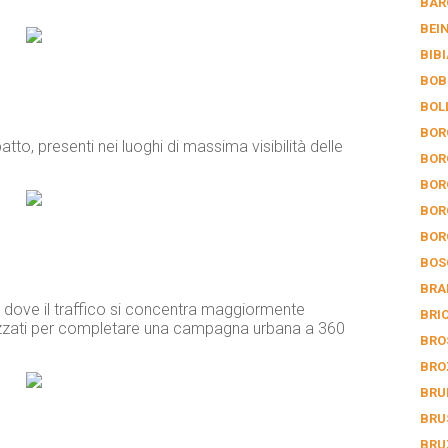
BAR
BEI
BIB
BOB
BOL
BOR
atto, presenti nei luoghi di massima visibilità delle
BOR
BOR
BOR
BOR
BOS
BRA
e dove il traffico si concentra maggiormente
BRI
ilizzati per completare una campagna urbana a 360
BRO
BRO
BRU
BRU
BRU