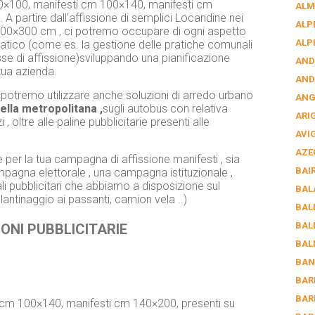
70×100, manifesti cm 100×140, manifesti cm
ALM
A partire dall’affissione di semplici Locandine nei
ALP
 600×300 cm , ci potremo occupare di ogni aspetto
ALP
cratico (come es. la gestione delle pratiche comunali
asse di affissione)sviluppando una pianificazione
AND
 tua azienda.
AND
io , potremo utilizzare anche soluzioni di arredo urbano
AN
della metropolitana ,
sugli autobus con relativa
ARI
 oltre alle paline pubblicitarie presenti alle
AVI
AZE
 per la tua campagna di affissione manifesti , sia
BAI
gna elettorale , una campagna istituzionale ,
li pubblicitari che abbiamo a disposizione sul
BAL
olantinaggio ai passanti, camion vela ..)
BAL
BAL
ONI PUBBLICITARIE
BAL
BAN
BAR
BAR
i cm 100×140, manifesti cm 140×200, presenti su