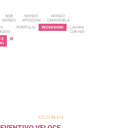
WEB
MONDO
MONDO
MONDO
AFFISSIONI
CAMIONVELA
DO
PORTFOLIO
RECENSIONI
LAVORA
AGGIO
CON NOI
 E
VI
320 23.88.414
EVENTIVO VELOCE