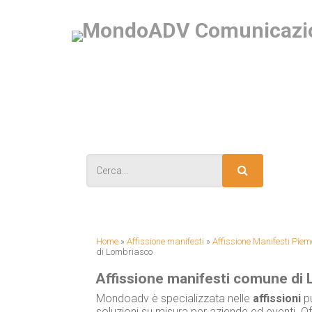
IS
Home
»
Affissione manifesti
»
Affissione Manifesti Piem
di Lombriasco
Affissione manifesti comune di
Mondoadv è specializzata nelle
affissioni
pu
soluzioni su misura per aziende ed eventi. Of