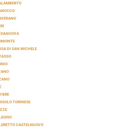
ALAMBERTO
ANOCCO
AVERANO
RI
ESANUOVA
OMONTE
USA DI SAN MICHELE
VASSO
ONIO
TANO
ZANO
È
VIERE
SSOLO TORINESE
ZZE
LEGNO
LERETTO CASTELNUOVO