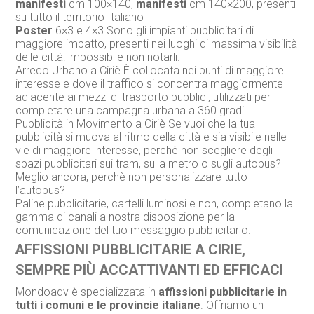
manifesti
cm 100×140,
manifesti
cm 140×200, presenti
su tutto il territorio Italiano
Poster
6×3 e 4×3 Sono gli impianti pubblicitari di
maggiore impatto, presenti nei luoghi di massima visibilità
delle città: impossibile non notarli.
Arredo Urbano a Ciriè È collocata nei punti di maggiore
interesse e dove il traffico si concentra maggiormente
adiacente ai mezzi di trasporto pubblici, utilizzati per
completare una campagna urbana a 360 gradi.
Pubblicità in Movimento a Ciriè Se vuoi che la tua
pubblicità si muova al ritmo della città e sia visibile nelle
vie di maggiore interesse, perchè non scegliere degli
spazi pubblicitari sui tram, sulla metro o sugli autobus?
Meglio ancora, perchè non personalizzare tutto
l’autobus?
Paline pubblicitarie, cartelli luminosi e non, completano la
gamma di canali a nostra disposizione per la
comunicazione del tuo messaggio pubblicitario.
AFFISSIONI PUBBLICITARIE A CIRIE,
SEMPRE PIÙ ACCATTIVANTI ED EFFICACI
Mondoadv è specializzata in
affissioni pubblicitarie in
tutti i comuni e le provincie italiane
. Offriamo un