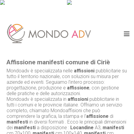
Affissione manifesti comune di Ciriè
Mondoadv è specializzata nelle
affissioni
pubblicitarie su
tutto il territorio nazionale, con soluzioni su misura per
aziende ed eventi. Seguiamo l’intero processo:
progettazione, produzione e
affissione
, con gestione
delle pratiche e delle autorizzazioni.
Mondoadv è specializzata in
affissioni
pubblicitarie in
tutti i comuni e le provincie italiane. Offriamo un servizio
completo, chiamato Mondoaffisioni che può
comprendere la grafica, la stampa e l’
affissione
di
manifesti
in diversi formati . Ecco le principali dimensioni
dei
manifesti
a disposizione :
Locandine
A3,
manifesti
cm 70×100,
manifesti
cm 100×140,
manifesti
cm