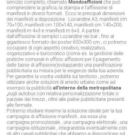
servizio completo, chiamato
Mondoaffisioni
che può
comprendere la grafica, la stampa e l’affissione di
manifesti in diversi formati . Ecco le principali dimensioni
dei manifesti a disposizione : Locandine A3, manifesti cm
70×100, manifesti cm 100×140, manifesti cm 140×200,
manifesti m 4×3 e manifesti m 6×3. A partire
dall’affissione di semplici Locandine nei bar , fino al
gigantesco formato dei poster 600×300 cm , ci potremo
occupare di ogni aspetto creativo, realizzativo,
organizzativo e burocratico (come es. la gestione delle
pratiche comunali in ufficio affissioni per il pagamento
delle tasse di affissione)sviluppando una pianificazione
pubblicitaria su misura per le esigenze della tua azienda.
Per garantire la vostra visibilità sul territorio , potremo
utilizzare anche soluzioni di arredo urbano come ad
esempio la pubblicità
all’interno della metropolitana
,
sugli autobus con relativa personalizzazione totale o
parziale dei mezzi , oltre alle paline pubblicitarie presenti
alle fermate.
Potremo studiare insieme la soluzione ideale per la tua
campagna di affissione manifesti , sia essa una
campagna promozionale , una campagna elettorale , una
campagna istituzionale , integrandola eventualmente con
gli altri canali pubblicitari che abbiamo a disposizione sul