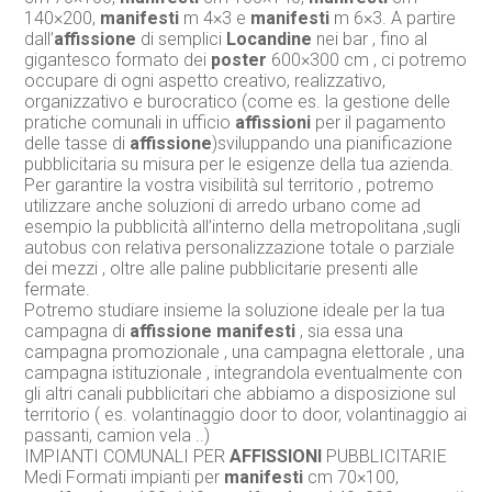
140×200,
manifesti
m 4×3 e
manifesti
m 6×3. A partire
dall’
affissione
di semplici
Locandine
nei bar , fino al
gigantesco formato dei
poster
600×300 cm , ci potremo
occupare di ogni aspetto creativo, realizzativo,
organizzativo e burocratico (come es. la gestione delle
pratiche comunali in ufficio
affissioni
per il pagamento
delle tasse di
affissione
)sviluppando una pianificazione
pubblicitaria su misura per le esigenze della tua azienda.
Per garantire la vostra visibilità sul territorio , potremo
utilizzare anche soluzioni di arredo urbano come ad
esempio la pubblicità all’interno della metropolitana ,sugli
autobus con relativa personalizzazione totale o parziale
dei mezzi , oltre alle paline pubblicitarie presenti alle
fermate.
Potremo studiare insieme la soluzione ideale per la tua
campagna di
affissione
manifesti
, sia essa una
campagna promozionale , una campagna elettorale , una
campagna istituzionale , integrandola eventualmente con
gli altri canali pubblicitari che abbiamo a disposizione sul
territorio ( es. volantinaggio door to door, volantinaggio ai
passanti, camion vela ..)
IMPIANTI COMUNALI PER
AFFISSIONI
PUBBLICITARIE
Medi Formati impianti per
manifesti
cm 70×100,