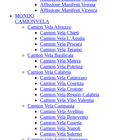
Affissione Manifesti Verona
Affissione Manifesti Vicenza
MONDO
CAMIONVELA
Camion Vela Abruzzo
Camion Vela Chieti
Camion Vela L’Aquila
Camion Vela Pescara
Camion Vela Teramo
Camion Vela Basilicata
Camion Vela Matera
Camion Vela Potenza
Camion Vela Calabria
Camion Vela Catanzaro
Camion Vela Cosenza
Camion Vela Crotone
Camion Vela Reggio Calabria
Camion Vela Vibo Valentia
Camion Vela Campania
Camion Vela Avellino
Camion Vela Benevento
Camion Vela Caserta
Camion Vela Napoli
Camion Vela Salerno
Camion Vela Emilia Romagna