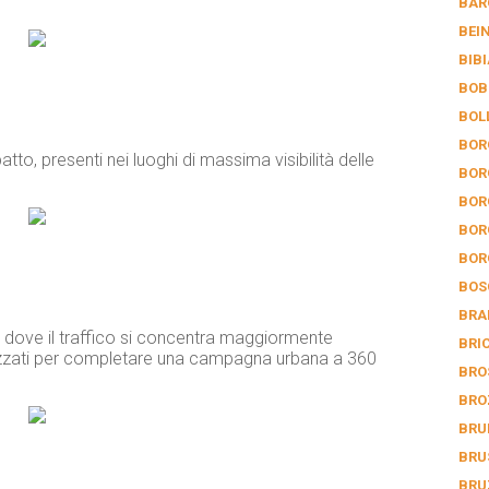
BAR
BEI
BIB
BOB
BOL
BOR
atto, presenti nei luoghi di massima visibilità delle
BOR
BOR
BOR
BOR
BOS
BRA
e dove il traffico si concentra maggiormente
BRI
ilizzati per completare una campagna urbana a 360
BRO
BRO
BRU
BRU
BRU