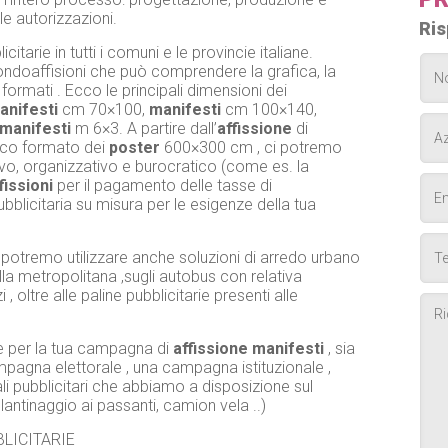
le autorizzazioni.
Ris
icitarie in tutti i comuni e le provincie italiane.
ndoaffisioni che può comprendere la grafica, la
 formati . Ecco le principali dimensioni dei
anifesti
cm 70×100,
manifesti
cm 100×140,
manifesti
m 6×3. A partire dall’
affissione
di
esco formato dei
poster
600×300 cm , ci potremo
ivo, organizzativo e burocratico (come es. la
fissioni
per il pagamento delle tasse di
bblicitaria su misura per le esigenze della tua
io , potremo utilizzare anche soluzioni di arredo urbano
la metropolitana ,sugli autobus con relativa
 oltre alle paline pubblicitarie presenti alle
e per la tua campagna di
affissione
manifesti
, sia
gna elettorale , una campagna istituzionale ,
li pubblicitari che abbiamo a disposizione sul
olantinaggio ai passanti, camion vela ..)
LICITARIE