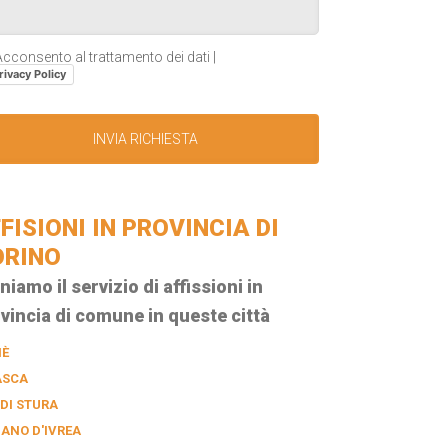
cconsento al trattamento dei dati |
rivacy Policy
FISIONI IN PROVINCIA DI
ORINO
niamo il servizio di affissioni in
vincia di comune in queste città
IÈ
ASCA
 DI STURA
IANO D'IVREA