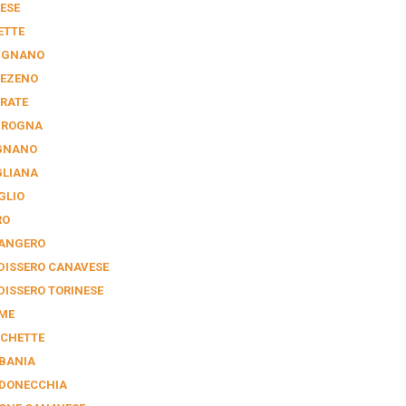
ESE
ETTE
IGNANO
EZENO
RATE
GROGNA
GNANO
GLIANA
GLIO
RO
ANGERO
DISSERO CANAVESE
DISSERO TORINESE
ME
CHETTE
BANIA
DONECCHIA