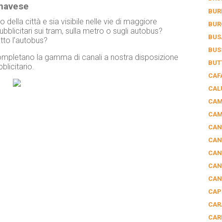
anavese
BUR
 della città e sia visibile nelle vie di maggiore
BUR
bblicitari sui tram, sulla metro o sugli autobus?
BUS
tto l’autobus?
BUS
, completano la gamma di canali a nostra disposizione
BUT
licitario.
CAF
CAL
CAM
CAM
CAN
CAN
CAN
CAN
CAN
CAP
CAR
CAR