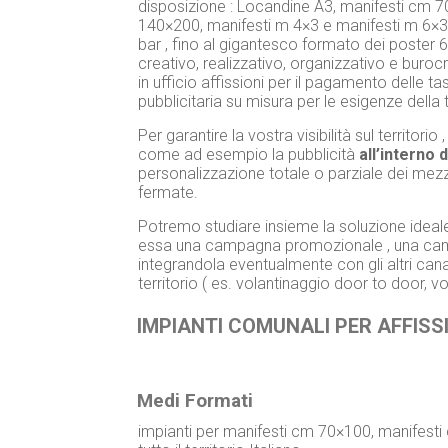
disposizione : Locandine A3, manifesti cm 
140×200, manifesti m 4×3 e manifesti m 6×3. 
bar , fino al gigantesco formato dei poster
creativo, realizzativo, organizzativo e buro
in ufficio affissioni per il pagamento delle t
pubblicitaria su misura per le esigenze della
Per garantire la vostra visibilità sul territor
come ad esempio la pubblicità
all’interno 
personalizzazione totale o parziale dei mezzi ,
fermate.
Potremo studiare insieme la soluzione ideale
essa una campagna promozionale , una campa
integrandola eventualmente con gli altri cana
territorio ( es. volantinaggio door to door, v
IMPIANTI COMUNALI PER AFFISSI
Medi Formati
impianti per manifesti cm 70×100, manifest