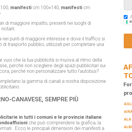
100,
manifesti
cm 100×140,
manifesti
cm
o
A
P
ri di maggiore impatto, presenti nei luoghi di
 notarli.
 nei punti di maggiore interesse e dove il traffico si
i trasporto pubblici, utilizzati per completare una
 vuoi che la tua pubblicità si muova al ritmo della
resse, perchè non scegliere degli spazi pubblicitari sui
AF
cora, perchè non personalizzare tutto l’autobus?
T
, completano la gamma di canali a nostra disposizione
For
licitario.
pro
ORNO-CANAVESE, SEMPRE PIÙ
AGL
AIR
licitarie in tutti i comuni e le provincie italiane
.
ALA
ndoaffisioni
che può comprendere la grafica, la
ALB
ormati . Ecco le principali dimensioni dei manifesti a