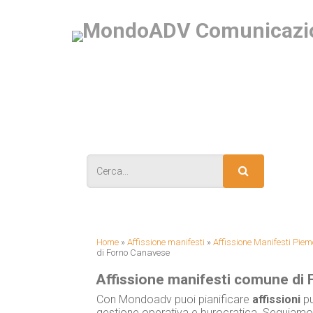
IS
Home
»
Affissione manifesti
»
Affissione Manifesti Piem
di Forno Canavese
Affissione manifesti comune di
Con Mondoadv puoi pianificare
affissioni
pu
gestione operativa e burocratica. Seguiamo 