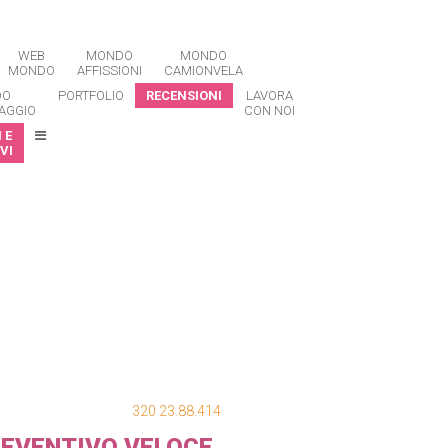
WEB
MONDO
MONDO
MONDO
AFFISSIONI
CAMIONVELA
DO
PORTFOLIO
RECENSIONI
LAVORA
AGGIO
CON NOI
 E
VI
320 23.88.414
EVENTIVO VELOCE