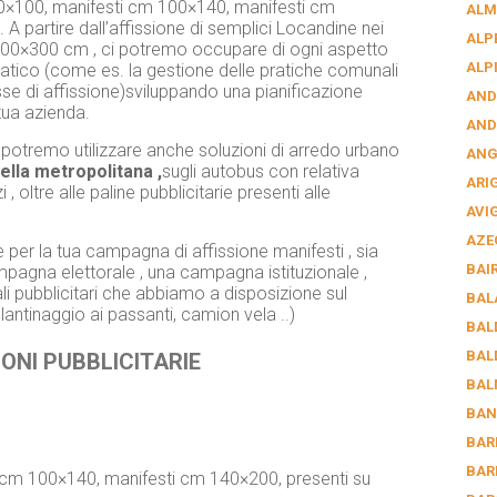
70×100, manifesti cm 100×140, manifesti cm
ALM
A partire dall’affissione di semplici Locandine nei
ALP
 600×300 cm , ci potremo occupare di ogni aspetto
ALP
cratico (come es. la gestione delle pratiche comunali
asse di affissione)sviluppando una pianificazione
AND
 tua azienda.
AND
io , potremo utilizzare anche soluzioni di arredo urbano
AN
della metropolitana ,
sugli autobus con relativa
ARI
 oltre alle paline pubblicitarie presenti alle
AVI
AZE
 per la tua campagna di affissione manifesti , sia
BAI
gna elettorale , una campagna istituzionale ,
li pubblicitari che abbiamo a disposizione sul
BAL
olantinaggio ai passanti, camion vela ..)
BAL
BAL
ONI PUBBLICITARIE
BAL
BAN
BAR
BAR
i cm 100×140, manifesti cm 140×200, presenti su