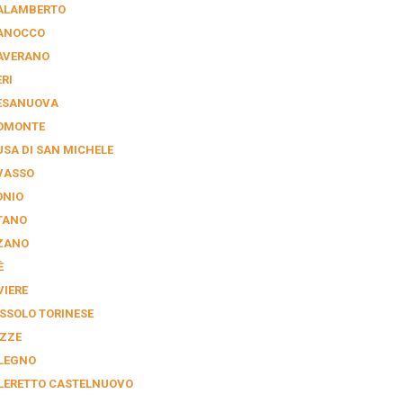
ALAMBERTO
ANOCCO
AVERANO
RI
ESANUOVA
OMONTE
USA DI SAN MICHELE
VASSO
ONIO
TANO
ZANO
È
VIERE
SSOLO TORINESE
ZZE
LEGNO
LERETTO CASTELNUOVO