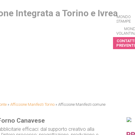
MONDO
STAMPE
MON
VOLANTIN
CONTATTI
PREVENTI
CRIVITI ALLA NEWSLETTER
onte
»
Affissione Manifesti Torino
»
Affissione Manifesti comune
 Forno Canavese
bblicitarie efficaci: dal supporto creativo alla
PR
l’intero processo: progettazione, produzione e