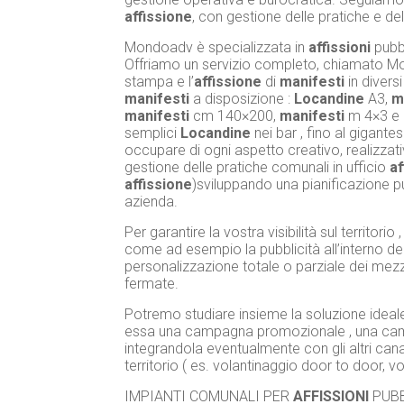
affissione
, con gestione delle pratiche e del
Mondoadv è specializzata in
affissioni
pubbl
Offriamo un servizio completo, chiamato Mo
stampa e l’
affissione
di
manifesti
in diversi
manifesti
a disposizione :
Locandine
A3,
m
manifesti
cm 140×200,
manifesti
m 4×3 e
semplici
Locandine
nei bar , fino al gigant
occupare di ogni aspetto creativo, realizzat
gestione delle pratiche comunali in ufficio
af
affissione
)sviluppando una pianificazione pu
azienda.
Per garantire la vostra visibilità sul territor
come ad esempio la pubblicità all’interno del
personalizzazione totale o parziale dei mezzi ,
fermate.
Potremo studiare insieme la soluzione ideal
essa una campagna promozionale , una campa
integrandola eventualmente con gli altri cana
territorio ( es. volantinaggio door to door, v
IMPIANTI COMUNALI PER
AFFISSIONI
PUBB