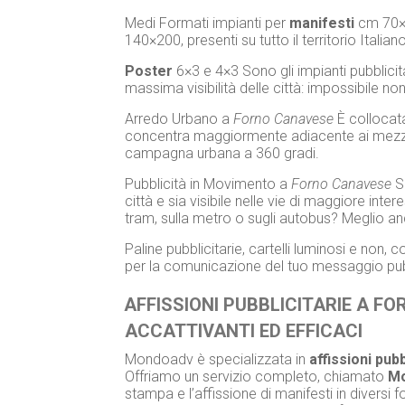
Medi Formati impianti per
manifesti
cm 70×
140×200, presenti su tutto il territorio Italian
Poster
6×3 e 4×3 Sono gli impianti pubblicita
massima visibilità delle città: impossibile non
Arredo Urbano a
Forno Canavese
È collocata
concentra maggiormente adiacente ai mezzi d
campagna urbana a 360 gradi.
Pubblicità in Movimento a
Forno Canavese
Se
città e sia visibile nelle vie di maggiore inte
tram, sulla metro o sugli autobus? Meglio an
Paline pubblicitarie, cartelli luminosi e non
per la comunicazione del tuo messaggio pubb
AFFISSIONI PUBBLICITARIE A F
ACCATTIVANTI ED EFFICACI
Mondoadv è specializzata in
affissioni pubb
Offriamo un servizio completo, chiamato
Mo
stampa e l’affissione di manifesti in diversi f