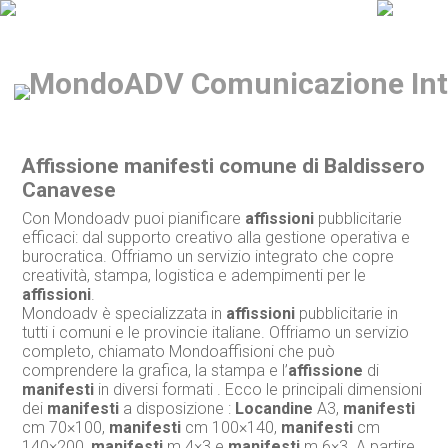
Affissione manifesti comune di Baldissero
Canavese
Con Mondoadv puoi pianificare
affissioni
pubblicitarie
efficaci: dal supporto creativo alla gestione operativa e
burocratica. Offriamo un servizio integrato che copre
creatività, stampa, logistica e adempimenti per le
affissioni
.
Mondoadv è specializzata in
affissioni
pubblicitarie in
tutti i comuni e le provincie italiane. Offriamo un servizio
completo, chiamato Mondoaffisioni che può
comprendere la grafica, la stampa e l’
affissione
di
manifesti
in diversi formati . Ecco le principali dimensioni
dei
manifesti
a disposizione :
Locandine
A3,
manifesti
cm 70×100,
manifesti
cm 100×140,
manifesti
cm
140×200,
manifesti
m 4×3 e
manifesti
m 6×3. A partire