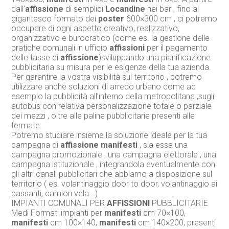
dall’
affissione
di semplici
Locandine
nei bar , fino al
gigantesco formato dei
poster
600×300 cm , ci potremo
occupare di ogni aspetto creativo, realizzativo,
organizzativo e burocratico (come es. la gestione delle
pratiche comunali in ufficio
affissioni
per il pagamento
delle tasse di
affissione
)sviluppando una pianificazione
pubblicitaria su misura per le esigenze della tua azienda.
Per garantire la vostra visibilità sul territorio , potremo
utilizzare anche soluzioni di arredo urbano come ad
esempio la pubblicità all’interno della metropolitana ,sugli
autobus con relativa personalizzazione totale o parziale
dei mezzi , oltre alle paline pubblicitarie presenti alle
fermate.
Potremo studiare insieme la soluzione ideale per la tua
campagna di
affissione
manifesti
, sia essa una
campagna promozionale , una campagna elettorale , una
campagna istituzionale , integrandola eventualmente con
gli altri canali pubblicitari che abbiamo a disposizione sul
territorio ( es. volantinaggio door to door, volantinaggio ai
passanti, camion vela ..)
IMPIANTI COMUNALI PER
AFFISSIONI
PUBBLICITARIE
Medi Formati impianti per
manifesti
cm 70×100,
manifesti
cm 100×140,
manifesti
cm 140×200, presenti