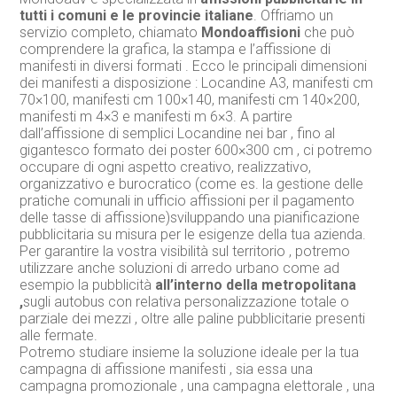
tutti i comuni e le provincie italiane
. Offriamo un
servizio completo, chiamato
Mondoaffisioni
che può
comprendere la grafica, la stampa e l’affissione di
manifesti in diversi formati . Ecco le principali dimensioni
dei manifesti a disposizione : Locandine A3, manifesti cm
70×100, manifesti cm 100×140, manifesti cm 140×200,
manifesti m 4×3 e manifesti m 6×3. A partire
dall’affissione di semplici Locandine nei bar , fino al
gigantesco formato dei poster 600×300 cm , ci potremo
occupare di ogni aspetto creativo, realizzativo,
organizzativo e burocratico (come es. la gestione delle
pratiche comunali in ufficio affissioni per il pagamento
delle tasse di affissione)sviluppando una pianificazione
pubblicitaria su misura per le esigenze della tua azienda.
Per garantire la vostra visibilità sul territorio , potremo
utilizzare anche soluzioni di arredo urbano come ad
esempio la pubblicità
all’interno della metropolitana
,
sugli autobus con relativa personalizzazione totale o
parziale dei mezzi , oltre alle paline pubblicitarie presenti
alle fermate.
Potremo studiare insieme la soluzione ideale per la tua
campagna di affissione manifesti , sia essa una
campagna promozionale , una campagna elettorale , una