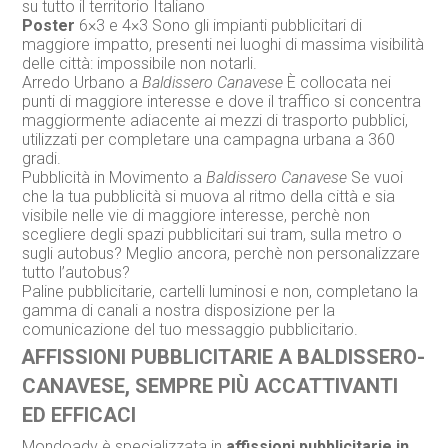
su tutto il territorio Italiano
Poster
6×3 e 4×3 Sono gli impianti pubblicitari di
maggiore impatto, presenti nei luoghi di massima visibilità
delle città: impossibile non notarli.
Arredo Urbano a
Baldissero Canavese
È collocata nei
punti di maggiore interesse e dove il traffico si concentra
maggiormente adiacente ai mezzi di trasporto pubblici,
utilizzati per completare una campagna urbana a 360
gradi.
Pubblicità in Movimento a
Baldissero Canavese
Se vuoi
che la tua pubblicità si muova al ritmo della città e sia
visibile nelle vie di maggiore interesse, perchè non
scegliere degli spazi pubblicitari sui tram, sulla metro o
sugli autobus? Meglio ancora, perchè non personalizzare
tutto l’autobus?
Paline pubblicitarie, cartelli luminosi e non, completano la
gamma di canali a nostra disposizione per la
comunicazione del tuo messaggio pubblicitario.
AFFISSIONI PUBBLICITARIE A BALDISSERO-
CANAVESE, SEMPRE PIÙ ACCATTIVANTI
ED EFFICACI
Mondoadv è specializzata in
affissioni pubblicitarie in