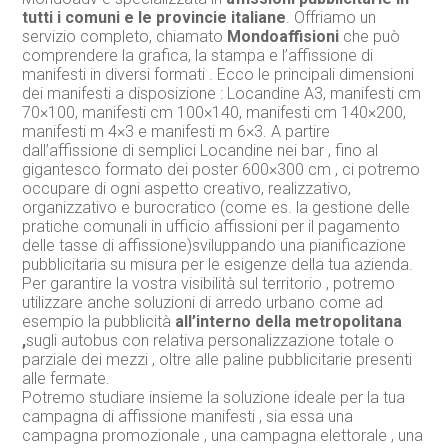
tutti i comuni e le provincie italiane
. Offriamo un
servizio completo, chiamato
Mondoaffisioni
che può
comprendere la grafica, la stampa e l’affissione di
manifesti in diversi formati . Ecco le principali dimensioni
dei manifesti a disposizione : Locandine A3, manifesti cm
70×100, manifesti cm 100×140, manifesti cm 140×200,
manifesti m 4×3 e manifesti m 6×3. A partire
dall’affissione di semplici Locandine nei bar , fino al
gigantesco formato dei poster 600×300 cm , ci potremo
occupare di ogni aspetto creativo, realizzativo,
organizzativo e burocratico (come es. la gestione delle
pratiche comunali in ufficio affissioni per il pagamento
delle tasse di affissione)sviluppando una pianificazione
pubblicitaria su misura per le esigenze della tua azienda.
Per garantire la vostra visibilità sul territorio , potremo
utilizzare anche soluzioni di arredo urbano come ad
esempio la pubblicità
all’interno della metropolitana
,
sugli autobus con relativa personalizzazione totale o
parziale dei mezzi , oltre alle paline pubblicitarie presenti
alle fermate.
Potremo studiare insieme la soluzione ideale per la tua
campagna di affissione manifesti , sia essa una
campagna promozionale , una campagna elettorale , una