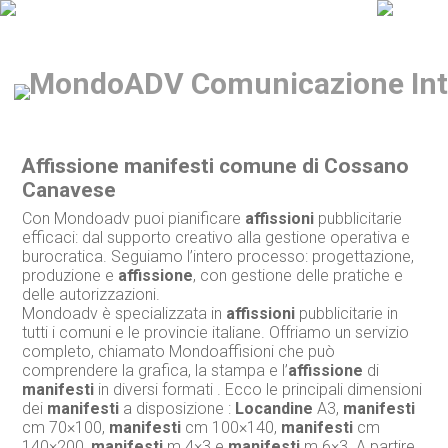
Affissione manifesti comune di Cossano
Canavese
Con Mondoadv puoi pianificare
affissioni
pubblicitarie
efficaci: dal supporto creativo alla gestione operativa e
burocratica. Seguiamo l’intero processo: progettazione,
produzione e
affissione
, con gestione delle pratiche e
delle autorizzazioni.
Mondoadv è specializzata in
affissioni
pubblicitarie in
tutti i comuni e le provincie italiane. Offriamo un servizio
completo, chiamato Mondoaffisioni che può
comprendere la grafica, la stampa e l’
affissione
di
manifesti
in diversi formati . Ecco le principali dimensioni
dei
manifesti
a disposizione :
Locandine
A3,
manifesti
cm 70×100,
manifesti
cm 100×140,
manifesti
cm
140×200,
manifesti
m 4×3 e
manifesti
m 6×3. A partire