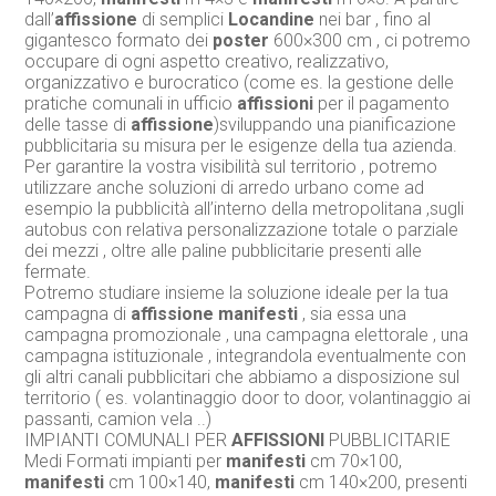
dall’
affissione
di semplici
Locandine
nei bar , fino al
gigantesco formato dei
poster
600×300 cm , ci potremo
occupare di ogni aspetto creativo, realizzativo,
organizzativo e burocratico (come es. la gestione delle
pratiche comunali in ufficio
affissioni
per il pagamento
delle tasse di
affissione
)sviluppando una pianificazione
pubblicitaria su misura per le esigenze della tua azienda.
Per garantire la vostra visibilità sul territorio , potremo
utilizzare anche soluzioni di arredo urbano come ad
esempio la pubblicità all’interno della metropolitana ,sugli
autobus con relativa personalizzazione totale o parziale
dei mezzi , oltre alle paline pubblicitarie presenti alle
fermate.
Potremo studiare insieme la soluzione ideale per la tua
campagna di
affissione
manifesti
, sia essa una
campagna promozionale , una campagna elettorale , una
campagna istituzionale , integrandola eventualmente con
gli altri canali pubblicitari che abbiamo a disposizione sul
territorio ( es. volantinaggio door to door, volantinaggio ai
passanti, camion vela ..)
IMPIANTI COMUNALI PER
AFFISSIONI
PUBBLICITARIE
Medi Formati impianti per
manifesti
cm 70×100,
manifesti
cm 100×140,
manifesti
cm 140×200, presenti