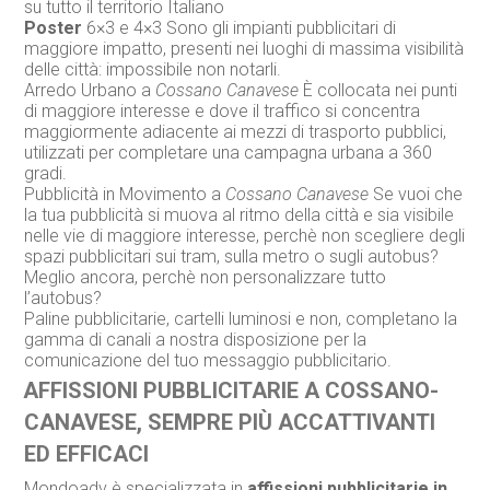
su tutto il territorio Italiano
Poster
6×3 e 4×3 Sono gli impianti pubblicitari di
maggiore impatto, presenti nei luoghi di massima visibilità
delle città: impossibile non notarli.
Arredo Urbano a
Cossano Canavese
È collocata nei punti
di maggiore interesse e dove il traffico si concentra
maggiormente adiacente ai mezzi di trasporto pubblici,
utilizzati per completare una campagna urbana a 360
gradi.
Pubblicità in Movimento a
Cossano Canavese
Se vuoi che
la tua pubblicità si muova al ritmo della città e sia visibile
nelle vie di maggiore interesse, perchè non scegliere degli
spazi pubblicitari sui tram, sulla metro o sugli autobus?
Meglio ancora, perchè non personalizzare tutto
l’autobus?
Paline pubblicitarie, cartelli luminosi e non, completano la
gamma di canali a nostra disposizione per la
comunicazione del tuo messaggio pubblicitario.
AFFISSIONI PUBBLICITARIE A COSSANO-
CANAVESE, SEMPRE PIÙ ACCATTIVANTI
ED EFFICACI
Mondoadv è specializzata in
affissioni pubblicitarie in