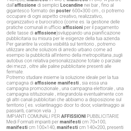
dall’
affissione
di semplici
Locandine
nei bar , fino al
gigantesco formato dei
poster
600×300 cm , ci potremo
occupare di ogni aspetto creativo, realizzativo,
organizzativo e burocratico (come es. la gestione delle
pratiche comunali in ufficio
affissioni
per il pagamento
delle tasse di
affissione
)sviluppando una pianificazione
pubblicitaria su misura per le esigenze della tua azienda.
Per garantire la vostra visibilità sul territorio , potremo
utilizzare anche soluzioni di arredo urbano come ad
esempio la pubblicità all’interno della metropolitana ,sugli
autobus con relativa personalizzazione totale o parziale
dei mezzi , oltre alle paline pubblicitarie presenti alle
fermate.
Potremo studiare insieme la soluzione ideale per la tua
campagna di
affissione
manifesti
, sia essa una
campagna promozionale , una campagna elettorale , una
campagna istituzionale , integrandola eventualmente con
gli altri canali pubblicitari che abbiamo a disposizione sul
territorio ( es. volantinaggio door to door, volantinaggio ai
passanti, camion vela ..)
IMPIANTI COMUNALI PER
AFFISSIONI
PUBBLICITARIE
Medi Formati impianti per
manifesti
cm 70×100,
manifesti
cm 100×140,
manifesti
cm 140×200, presenti