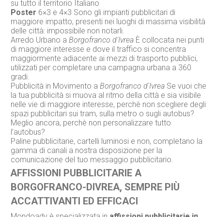
su tutto il territorio Italiano
Poster
6×3 e 4×3 Sono gli impianti pubblicitari di
maggiore impatto, presenti nei luoghi di massima visibilità
delle città: impossibile non notarli.
Arredo Urbano a
Borgofranco d'Ivrea
È collocata nei punti
di maggiore interesse e dove il traffico si concentra
maggiormente adiacente ai mezzi di trasporto pubblici,
utilizzati per completare una campagna urbana a 360
gradi.
Pubblicità in Movimento a
Borgofranco d'Ivrea
Se vuoi che
la tua pubblicità si muova al ritmo della città e sia visibile
nelle vie di maggiore interesse, perchè non scegliere degli
spazi pubblicitari sui tram, sulla metro o sugli autobus?
Meglio ancora, perchè non personalizzare tutto
l’autobus?
Paline pubblicitarie, cartelli luminosi e non, completano la
gamma di canali a nostra disposizione per la
comunicazione del tuo messaggio pubblicitario.
AFFISSIONI PUBBLICITARIE A
BORGOFRANCO-DIVREA, SEMPRE PIÙ
ACCATTIVANTI ED EFFICACI
Mondoadv è specializzata in
affissioni pubblicitarie in