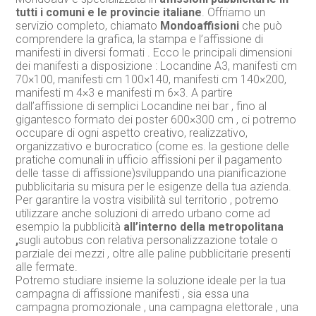
tutti i comuni e le provincie italiane
. Offriamo un
servizio completo, chiamato
Mondoaffisioni
che può
comprendere la grafica, la stampa e l’affissione di
manifesti in diversi formati . Ecco le principali dimensioni
dei manifesti a disposizione : Locandine A3, manifesti cm
70×100, manifesti cm 100×140, manifesti cm 140×200,
manifesti m 4×3 e manifesti m 6×3. A partire
dall’affissione di semplici Locandine nei bar , fino al
gigantesco formato dei poster 600×300 cm , ci potremo
occupare di ogni aspetto creativo, realizzativo,
organizzativo e burocratico (come es. la gestione delle
pratiche comunali in ufficio affissioni per il pagamento
delle tasse di affissione)sviluppando una pianificazione
pubblicitaria su misura per le esigenze della tua azienda.
Per garantire la vostra visibilità sul territorio , potremo
utilizzare anche soluzioni di arredo urbano come ad
esempio la pubblicità
all’interno della metropolitana
,
sugli autobus con relativa personalizzazione totale o
parziale dei mezzi , oltre alle paline pubblicitarie presenti
alle fermate.
Potremo studiare insieme la soluzione ideale per la tua
campagna di affissione manifesti , sia essa una
campagna promozionale , una campagna elettorale , una