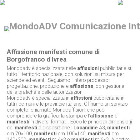
Affissione manifesti comune di
Borgofranco d'Ivrea
Mondoadv è specializzata nelle
affissioni
pubblicitarie su
tutto il territorio nazionale, con soluzioni su misura per
aziende ed eventi. Seguiamo l’intero processo:
progettazione, produzione e
affissione
, con gestione
delle pratiche e delle autorizzazioni.
Mondoadv è specializzata in
affissioni
pubblicitarie in
tutti i comuni e le provincie italiane. Offriamo un servizio
completo, chiamato Mondoaffisioni che può
comprendere la grafica, la stampa e l’
affissione
di
manifesti
in diversi formati . Ecco le principali dimensioni
dei
manifesti
a disposizione :
Locandine
A3,
manifesti
cm 70×100,
manifesti
cm 100×140,
manifesti
cm
140×200,
manifesti
m 4×3 e
manifesti
m 6×3. A partire