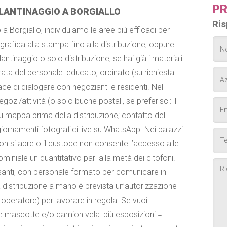
PR
ANTINAGGIO A BORGIALLO
Ris
a Borgiallo, individuiamo le aree più efficaci per
 grafica alla stampa fino alla distribuzione, oppure
tinaggio o solo distribuzione, se hai già i materiali
rata del personale: educato, ordinato (su richiesta
ce di dialogare con negozianti e residenti. Nel
zi/attività (o solo buche postali, se preferisci: il
u mappa prima della distribuzione; contatto del
iornamenti fotografici live su WhatsApp. Nei palazzi
on si apre o il custode non consente l’accesso alle
iniale un quantitativo pari alla metà dei citofoni.
santi, con personale formato per comunicare in
 distribuzione a mano è prevista un’autorizzazione
operatore) per lavorare in regola. Se vuoi
 mascotte e/o camion vela: più esposizioni =