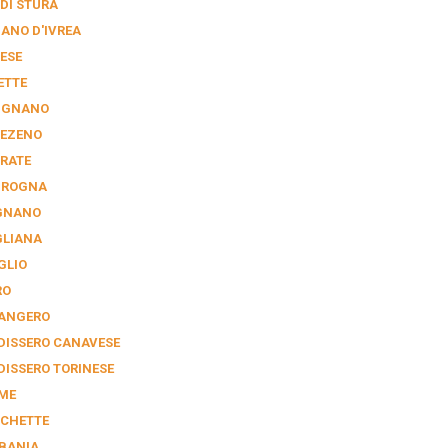
 DI STURA
IANO D'IVREA
ESE
ETTE
IGNANO
EZENO
RATE
GROGNA
GNANO
GLIANA
GLIO
RO
ANGERO
DISSERO CANAVESE
DISSERO TORINESE
ME
CHETTE
BANIA