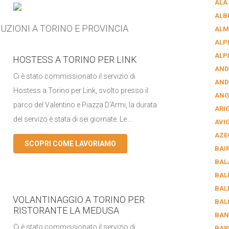
ALA
ALB
UZIONI A TORINO E PROVINCIA
ALM
ALP
ALP
HOSTESS A TORINO PER LINK
AND
Ci è stato commissionato il servizio di
AND
Hostess a Torino per Link, svolto presso il
AN
parco del Valentino e Piazza D'Armi, la durata
ARI
del servizo è stata di sei giornate. Le ...
AVI
AZE
SCOPRI COME LAVORIAMO
BAI
BAL
BAL
BAL
VOLANTINAGGIO A TORINO PER
BAL
RISTORANTE LA MEDUSA
BAN
Ci è stato commissionato il servizio di
BAR