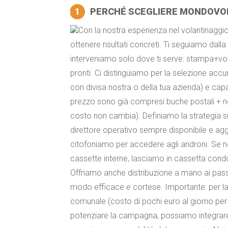
1
PERCHÉ SCEGLIERE MONDOVOL
Con la nostra esperienza nel volantinaggio 
ottenere risultati concreti. Ti seguiamo dalla
interveniamo solo dove ti serve: stampa+volan
pronti. Ci distinguiamo per la selezione accu
con divisa nostra o della tua azienda) e capa
prezzo sono già compresi buche postali + nego
costo non cambia). Definiamo la strategia s
direttore operativo sempre disponibile e agg
citofoniamo per accedere agli androni. Se n
cassette interne, lasciamo in cassetta condom
Offriamo anche distribuzione a mano ai pas
modo efficace e cortese. Importante: per la
comunale (costo di pochi euro al giorno per 
potenziare la campagna, possiamo integrare