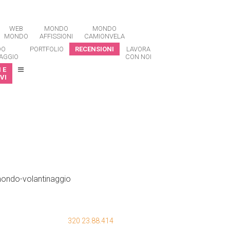
WEB
MONDO
MONDO
MONDO
AFFISSIONI
CAMIONVELA
DO
PORTFOLIO
RECENSIONI
LAVORA
AGGIO
CON NOI
 E
VI
320 23.88.414