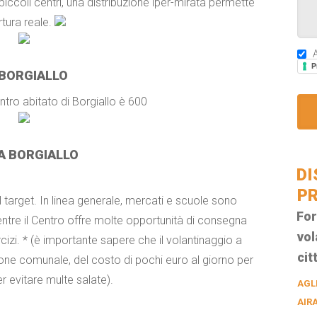
ccoli centri, una distribuzione iper-mirata permette
rtura reale.
A
P
BORGIALLO
centro abitato di Borgiallo è 600
 A BORGIALLO
DI
PR
 target. In linea generale, mercati e scuole sono
For
entre il Centro offre molte opportunità di consegna
vol
cizi. * (è importante sapere che il volantinaggio a
cit
one comunale, del costo di pochi euro al giorno per
 evitare multe salate).
AGL
AIR