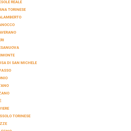
ESOLE REALE
ANA TORINESE
ALAMBERTO
ANOCCO
AVERANO
RI
ESANUOVA
OMONTE
USA DI SAN MICHELE
VASSO
ONIO
TANO
ZANO
È
VIERE
SSOLO TORINESE
ZZE