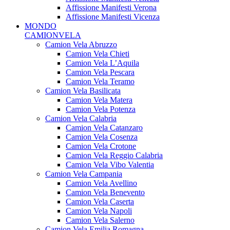
Affissione Manifesti Verona
Affissione Manifesti Vicenza
MONDO
CAMIONVELA
Camion Vela Abruzzo
Camion Vela Chieti
Camion Vela L’Aquila
Camion Vela Pescara
Camion Vela Teramo
Camion Vela Basilicata
Camion Vela Matera
Camion Vela Potenza
Camion Vela Calabria
Camion Vela Catanzaro
Camion Vela Cosenza
Camion Vela Crotone
Camion Vela Reggio Calabria
Camion Vela Vibo Valentia
Camion Vela Campania
Camion Vela Avellino
Camion Vela Benevento
Camion Vela Caserta
Camion Vela Napoli
Camion Vela Salerno
Camion Vela Emilia Romagna