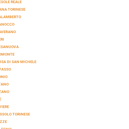
ESOLE REALE
ANA TORINESE
ALAMBERTO
ANOCCO
AVERANO
RI
ESANUOVA
OMONTE
USA DI SAN MICHELE
VASSO
ONIO
TANO
ZANO
È
VIERE
SSOLO TORINESE
ZZE