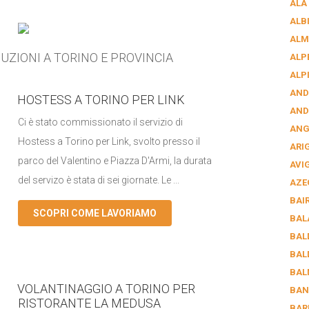
ALA
ALB
ALM
UZIONI A TORINO E PROVINCIA
ALP
ALP
AND
HOSTESS A TORINO PER LINK
AND
Ci è stato commissionato il servizio di
AN
Hostess a Torino per Link, svolto presso il
ARI
parco del Valentino e Piazza D'Armi, la durata
AVI
del servizo è stata di sei giornate. Le ...
AZE
BAI
SCOPRI COME LAVORIAMO
BAL
BAL
BAL
BAL
VOLANTINAGGIO A TORINO PER
BAN
RISTORANTE LA MEDUSA
BAR