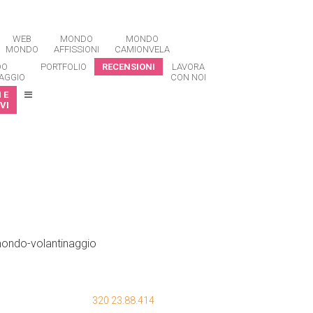
WEB
MONDO
MONDO
MONDO
AFFISSIONI
CAMIONVELA
DO
PORTFOLIO
RECENSIONI
LAVORA
AGGIO
CON NOI
 E
VI
320 23.88.414