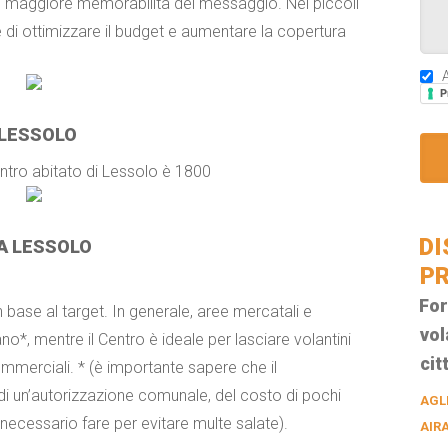
= maggiore memorabilità del messaggio. Nei piccoli
e di ottimizzare il budget e aumentare la copertura
A
P
 LESSOLO
centro abitato di Lessolo è 1800
DI
 A LESSOLO
PR
For
n base al target. In generale, aree mercatali e
vol
o*, mentre il Centro è ideale per lasciare volantini
cit
commerciali. * (è importante sapere che il
di un’autorizzazione comunale, del costo di pochi
AGL
necessario fare per evitare multe salate).
AIR