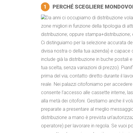
1
PERCHÉ SCEGLIERE MONDOVO
Da anni ci occupiamo di distribuzione vol
zone migliori in funzione della tipologia di att
distribuzione; oppure stampa+distribuzione; 
Ci distinguiamo per la selezione accurata de
divisa nostra o della tua azienda) e capace d
include già la distribuzione in buche postali 
tua scelta, senza variazioni di prezzo). Pian
prima del via; contatto diretto durante il la
reale. Nei palazzi citofoniamo per accedere 
consente l’accesso alle cassette interne, la
alla metà dei citofoni. Gestiamo anche il v
preparate a presentare al meglio messaggio
distribuzione a mano è prevista un’autorizz
operatore) per lavorare in regola. Se vuoi 