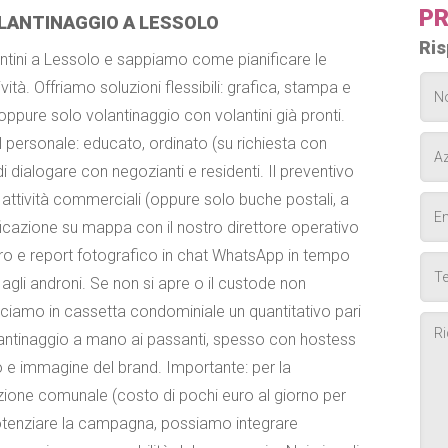
PR
LANTINAGGIO A LESSOLO
Ris
antini a Lessolo e sappiamo come pianificare le
ività. Offriamo soluzioni flessibili: grafica, stampa e
oppure solo volantinaggio con volantini già pronti.
l personale: educato, ordinato (su richiesta con
i dialogare con negozianti e residenti. Il preventivo
e attività commerciali (oppure solo buche postali, a
ificazione su mappa con il nostro direttore operativo
voro e report fotografico in chat WhatsApp in tempo
agli androni. Se non si apre o il custode non
sciamo in cassetta condominiale un quantitativo pari
olantinaggio a mano ai passanti, spesso con hostess
 e immagine del brand. Importante: per la
azione comunale (costo di pochi euro al giorno per
potenziare la campagna, possiamo integrare