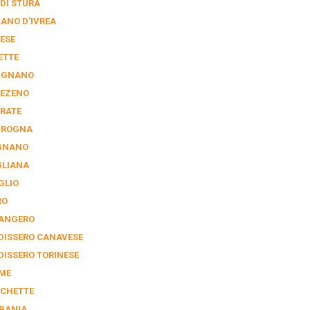
 DI STURA
IANO D'IVREA
ESE
ETTE
IGNANO
EZENO
RATE
GROGNA
GNANO
GLIANA
GLIO
RO
ANGERO
DISSERO CANAVESE
DISSERO TORINESE
ME
CHETTE
BANIA