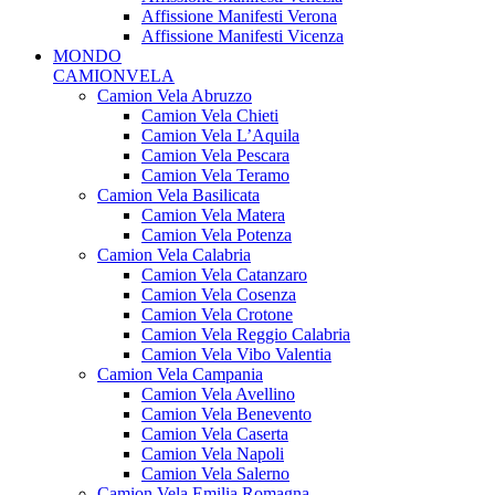
Affissione Manifesti Verona
Affissione Manifesti Vicenza
MONDO
CAMIONVELA
Camion Vela Abruzzo
Camion Vela Chieti
Camion Vela L’Aquila
Camion Vela Pescara
Camion Vela Teramo
Camion Vela Basilicata
Camion Vela Matera
Camion Vela Potenza
Camion Vela Calabria
Camion Vela Catanzaro
Camion Vela Cosenza
Camion Vela Crotone
Camion Vela Reggio Calabria
Camion Vela Vibo Valentia
Camion Vela Campania
Camion Vela Avellino
Camion Vela Benevento
Camion Vela Caserta
Camion Vela Napoli
Camion Vela Salerno
Camion Vela Emilia Romagna