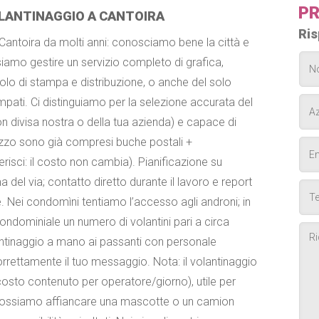
PR
LANTINAGGIO A CANTOIRA
Ris
a Cantoira da molti anni: conosciamo bene la città e
siamo gestire un servizio completo di grafica,
lo di stampa e distribuzione, o anche del solo
tampati. Ci distinguiamo per la selezione accurata del
on divisa nostra o della tua azienda) e capace di
rezzo sono già compresi buche postali +
erisci: il costo non cambia). Pianificazione su
 del via; contatto diretto durante il lavoro e report
 Nei condomìni tentiamo l’accesso agli androni; in
ondominiale un numero di volantini pari a circa
antinaggio a mano ai passanti con personale
rrettamente il tuo messaggio. Nota: il volantinaggio
sto contenuto per operatore/giorno), utile per
tà possiamo affiancare una mascotte o un camion