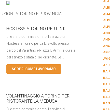
ALA
ALB
UZIONI A TORINO E PROVINCIA
ALM
ALP
ALP
HOSTESS A TORINO PER LINK
AND
Ci è stato commissionato il servizio di
AND
Hostess a Torino per Link, svolto presso il
AN
parco del Valentino e Piazza D'Armi, la durata
ARI
del servizo è stata di sei giornate. Le ...
AVI
AZE
SCOPRI COME LAVORIAMO
BAI
BAL
BAL
BAL
VOLANTINAGGIO A TORINO PER
BAL
RISTORANTE LA MEDUSA
BAN
Ci è stato commissionato il servizio di
BAR