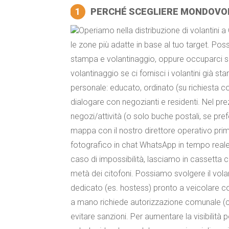
1
PERCHÉ SCEGLIERE MONDOVO
Operiamo nella distribuzione di volantini 
le zone più adatte in base al tuo target. Pos
stampa e volantinaggio, oppure occuparci so
volantinaggio se ci fornisci i volantini già s
personale: educato, ordinato (su richiesta c
dialogare con negozianti e residenti. Nel p
negozi/attività (o solo buche postali, se pref
mappa con il nostro direttore operativo prima
fotografico in chat WhatsApp in tempo reale.
caso di impossibilità, lasciamo in cassetta c
metà dei citofoni. Possiamo svolgere il vol
dedicato (es. hostess) pronto a veicolare co
a mano richiede autorizzazione comunale (co
evitare sanzioni. Per aumentare la visibili