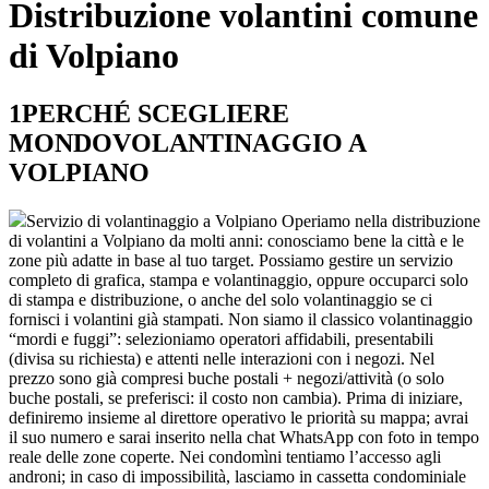
Distribuzione volantini comune
di Volpiano
1
PERCHÉ SCEGLIERE
MONDOVOLANTINAGGIO A
VOLPIANO
Servizio di volantinaggio a Volpiano Operiamo nella distribuzione
di volantini a Volpiano da molti anni: conosciamo bene la città e le
zone più adatte in base al tuo target. Possiamo gestire un servizio
completo di grafica, stampa e volantinaggio, oppure occuparci solo
di stampa e distribuzione, o anche del solo volantinaggio se ci
fornisci i volantini già stampati. Non siamo il classico volantinaggio
“mordi e fuggi”: selezioniamo operatori affidabili, presentabili
(divisa su richiesta) e attenti nelle interazioni con i negozi. Nel
prezzo sono già compresi buche postali + negozi/attività (o solo
buche postali, se preferisci: il costo non cambia). Prima di iniziare,
definiremo insieme al direttore operativo le priorità su mappa; avrai
il suo numero e sarai inserito nella chat WhatsApp con foto in tempo
reale delle zone coperte. Nei condomìni tentiamo l’accesso agli
androni; in caso di impossibilità, lasciamo in cassetta condominiale