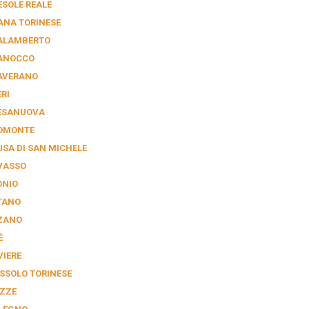
ESOLE REALE
ANA TORINESE
ALAMBERTO
ANOCCO
AVERANO
RI
ESANUOVA
OMONTE
USA DI SAN MICHELE
VASSO
ONIO
TANO
ZANO
È
VIERE
SSOLO TORINESE
ZZE