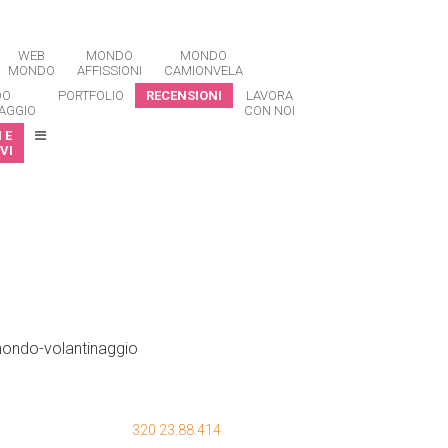
WEB
MONDO
MONDO
MONDO
AFFISSIONI
CAMIONVELA
DO
PORTFOLIO
RECENSIONI
LAVORA
AGGIO
CON NOI
 E
VI
320 23.88.414