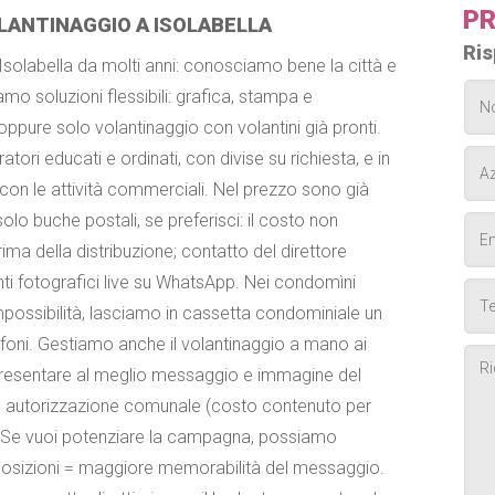
PR
ANTINAGGIO A ISOLABELLA
Ris
 Isolabella da molti anni: conosciamo bene la città e
amo soluzioni flessibili: grafica, stampa e
oppure solo volantinaggio con volantini già pronti.
atori educati e ordinati, con divise su richiesta, e in
con le attività commerciali. Nel prezzo sono già
olo buche postali, se preferisci: il costo non
ma della distribuzione; contatto del direttore
i fotografici live su WhatsApp. Nei condomìni
impossibilità, lasciamo in cassetta condominiale un
tofoni. Gestiamo anche il volantinaggio a mano ai
presentare al meglio messaggio e immagine del
de autorizzazione comunale (costo contenuto per
ni. Se vuoi potenziare la campagna, possiamo
posizioni = maggiore memorabilità del messaggio.