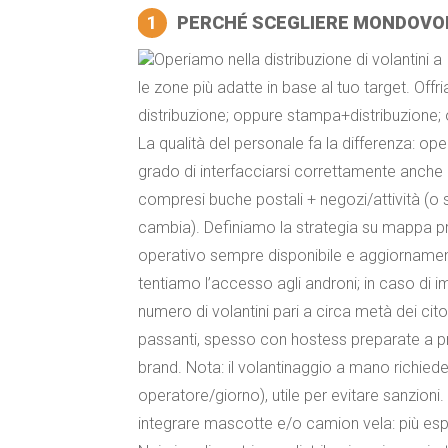
1
PERCHÉ SCEGLIERE MONDOVOL
Operiamo nella distribuzione di volantini a
le zone più adatte in base al tuo target. Offri
distribuzione; oppure stampa+distribuzione; 
La qualità del personale fa la differenza: oper
grado di interfacciarsi correttamente anche 
compresi buche postali + negozi/attività (o s
cambia). Definiamo la strategia su mappa pri
operativo sempre disponibile e aggiornament
tentiamo l’accesso agli androni; in caso di 
numero di volantini pari a circa metà dei ci
passanti, spesso con hostess preparate a 
brand. Nota: il volantinaggio a mano richie
operatore/giorno), utile per evitare sanzio
integrare mascotte e/o camion vela: più es