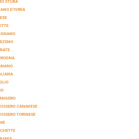
 DI STURA
IANO D'IVREA
ESE
ETTE
IGNANO
EZENO
RATE
GROGNA
GNANO
GLIANA
GLIO
RO
ANGERO
DISSERO CANAVESE
DISSERO TORINESE
ME
CHETTE
BANIA