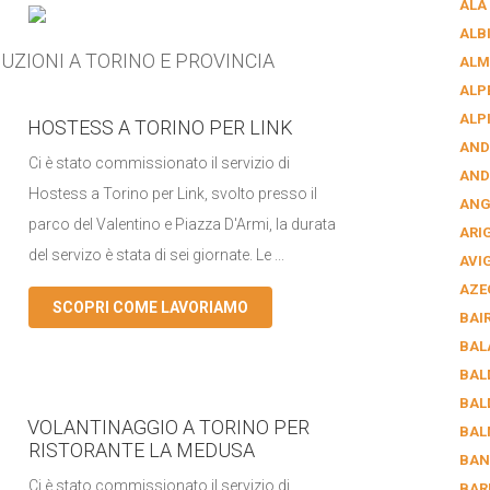
ALA
ALB
UZIONI A TORINO E PROVINCIA
ALM
ALP
ALP
HOSTESS A TORINO PER LINK
AND
Ci è stato commissionato il servizio di
AND
Hostess a Torino per Link, svolto presso il
AN
parco del Valentino e Piazza D'Armi, la durata
ARI
del servizo è stata di sei giornate. Le ...
AVI
AZE
SCOPRI COME LAVORIAMO
BAI
BAL
BAL
BAL
VOLANTINAGGIO A TORINO PER
BAL
RISTORANTE LA MEDUSA
BAN
Ci è stato commissionato il servizio di
BAR