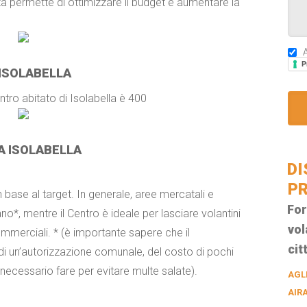
ata permette di ottimizzare il budget e aumentare la
A
P
ISOLABELLA
centro abitato di Isolabella è 400
A ISOLABELLA
DI
PR
n base al target. In generale, aree mercatali e
For
o*, mentre il Centro è ideale per lasciare volantini
vol
commerciali. * (è importante sapere che il
cit
di un’autorizzazione comunale, del costo di pochi
necessario fare per evitare multe salate).
AGL
AIR