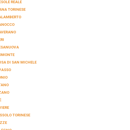
ESOLE REALE
ANA TORINESE
ALAMBERTO
ANOCCO
AVERANO
RI
ESANUOVA
OMONTE
USA DI SAN MICHELE
VASSO
ONIO
TANO
ZANO
È
VIERE
SSOLO TORINESE
ZZE