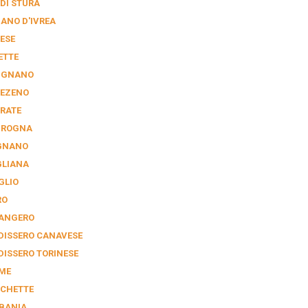
 DI STURA
IANO D'IVREA
ESE
ETTE
IGNANO
EZENO
RATE
GROGNA
GNANO
GLIANA
GLIO
RO
ANGERO
DISSERO CANAVESE
DISSERO TORINESE
ME
CHETTE
BANIA