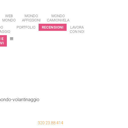
WEB
MONDO
MONDO
MONDO
AFFISSIONI
CAMIONVELA
DO
PORTFOLIO
RECENSIONI
LAVORA
AGGIO
CON NOI
 E
VI
320 23.88.414