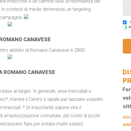
 una mascotte o un camion vela: la ridondanza del
. In contesti di medie dimensioni, un targeting
la campagna.
A
P
 ROMANO CANAVESE
il centro abitato di Romano Canavese è 2800
DI
I A ROMANO CANAVESE
PR
For
n base al target. In generale, aree mercatali e
vol
o*, mentre il Centro è ideale per lasciare volantini
cit
commerciali. * (è importante sapere che il
di un’autorizzazione comunale, del costo di pochi
AGL
necessario fare per evitare multe salate).
AIR