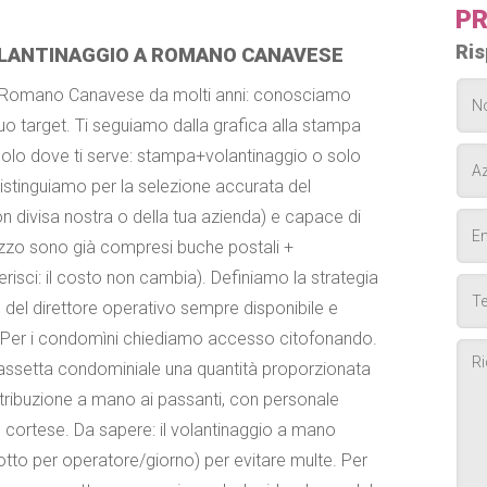
PR
Ris
LANTINAGGIO A ROMANO CANAVESE
i a Romano Canavese da molti anni: conosciamo
 tuo target. Ti seguiamo dalla grafica alla stampa
 solo dove ti serve: stampa+volantinaggio o solo
i distinguiamo per la selezione accurata del
on divisa nostra o della tua azienda) e capace di
rezzo sono già compresi buche postali +
erisci: il costo non cambia). Definiamo la strategia
 del direttore operativo sempre disponibile e
. Per i condomìni chiediamo accesso citofonando.
cassetta condominiale una quantità proporzionata
stribuzione a mano ai passanti, con personale
cortese. Da sapere: il volantinaggio a mano
to per operatore/giorno) per evitare multe. Per