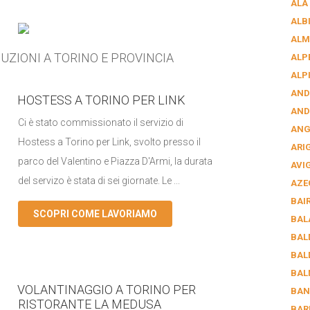
ALA
ALB
ALM
UZIONI A TORINO E PROVINCIA
ALP
ALP
AND
HOSTESS A TORINO PER LINK
AND
Ci è stato commissionato il servizio di
AN
Hostess a Torino per Link, svolto presso il
ARI
parco del Valentino e Piazza D'Armi, la durata
AVI
del servizo è stata di sei giornate. Le ...
AZE
BAI
SCOPRI COME LAVORIAMO
BAL
BAL
BAL
BAL
VOLANTINAGGIO A TORINO PER
BAN
RISTORANTE LA MEDUSA
BAR