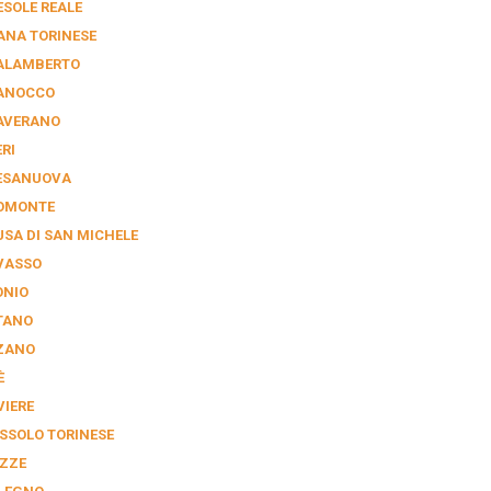
ESOLE REALE
ANA TORINESE
ALAMBERTO
ANOCCO
AVERANO
RI
ESANUOVA
OMONTE
USA DI SAN MICHELE
VASSO
ONIO
TANO
ZANO
È
VIERE
SSOLO TORINESE
ZZE