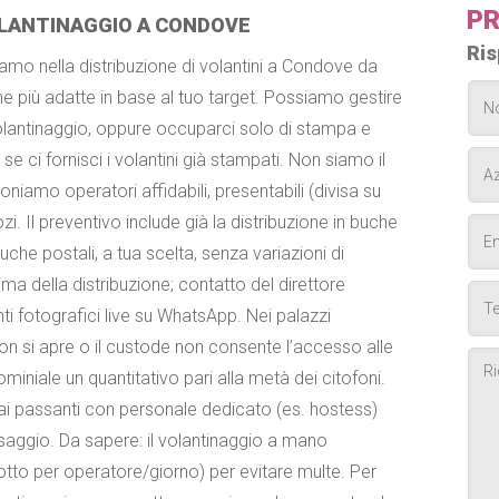
PR
LANTINAGGIO A CONDOVE
Ris
amo nella distribuzione di volantini a Condove da
ne più adatte in base al tuo target. Possiamo gestire
olantinaggio, oppure occuparci solo di stampa e
se ci fornisci i volantini già stampati. Non siamo il
oniamo operatori affidabili, presentabili (divisa su
ozi. Il preventivo include già la distribuzione in buche
che postali, a tua scelta, senza variazioni di
a della distribuzione; contatto del direttore
i fotografici live su WhatsApp. Nei palazzi
on si apre o il custode non consente l’accesso alle
iniale un quantitativo pari alla metà dei citofoni.
ai passanti con personale dedicato (es. hostess)
saggio. Da sapere: il volantinaggio a mano
to per operatore/giorno) per evitare multe. Per