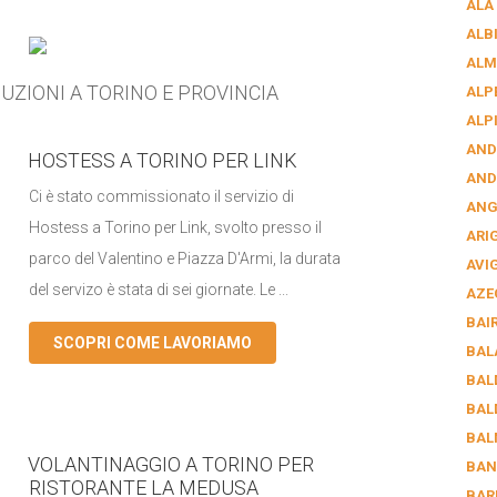
ALA
ALB
ALM
UZIONI A TORINO E PROVINCIA
ALP
ALP
AND
HOSTESS A TORINO PER LINK
AND
Ci è stato commissionato il servizio di
AN
Hostess a Torino per Link, svolto presso il
ARI
parco del Valentino e Piazza D'Armi, la durata
AVI
del servizo è stata di sei giornate. Le ...
AZE
BAI
SCOPRI COME LAVORIAMO
BAL
BAL
BAL
BAL
VOLANTINAGGIO A TORINO PER
BAN
RISTORANTE LA MEDUSA
BAR