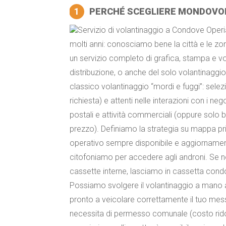
1
PERCHÉ SCEGLIERE MONDOVO
Servizio di volantinaggio a Condove Operi
molti anni: conosciamo bene la città e le zo
un servizio completo di grafica, stampa e v
distribuzione, o anche del solo volantinaggio 
classico volantinaggio “mordi e fuggi”: selezi
richiesta) e attenti nelle interazioni con i neg
postali e attività commerciali (oppure solo bu
prezzo). Definiamo la strategia su mappa prim
operativo sempre disponibile e aggiornament
citofoniamo per accedere agli androni. Se n
cassette interne, lasciamo in cassetta condom
Possiamo svolgere il volantinaggio a mano 
pronto a veicolare correttamente il tuo mes
necessita di permesso comunale (costo ridot