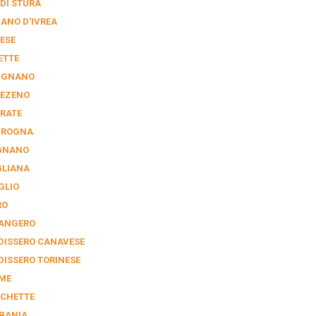
 DI STURA
IANO D'IVREA
ESE
ETTE
IGNANO
EZENO
RATE
GROGNA
GNANO
GLIANA
GLIO
RO
ANGERO
DISSERO CANAVESE
DISSERO TORINESE
ME
CHETTE
BANIA