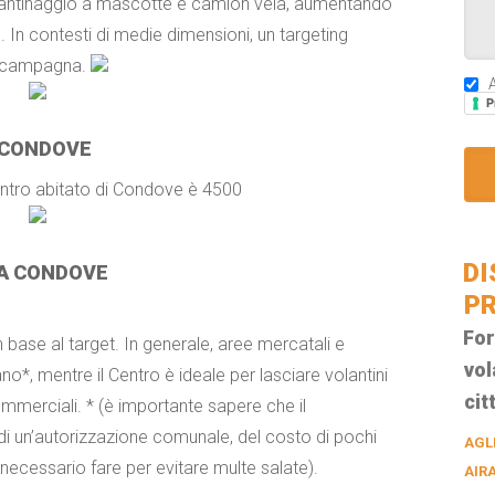
volantinaggio a mascotte e camion vela, aumentando
. In contesti di medie dimensioni, un targeting
la campagna.
A
P
 CONDOVE
 centro abitato di Condove è 4500
DI
 A CONDOVE
PR
For
n base al target. In generale, aree mercatali e
vol
o*, mentre il Centro è ideale per lasciare volantini
cit
commerciali. * (è importante sapere che il
di un’autorizzazione comunale, del costo di pochi
AGL
necessario fare per evitare multe salate).
AIR