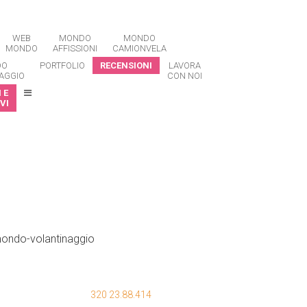
WEB
MONDO
MONDO
MONDO
AFFISSIONI
CAMIONVELA
DO
PORTFOLIO
RECENSIONI
LAVORA
AGGIO
CON NOI
 E
VI
320 23.88.414